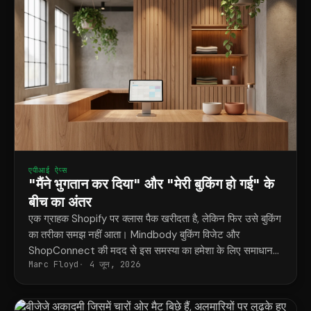
एपीआई ऐप्स
"मैंने भुगतान कर दिया" और "मेरी बुकिंग हो गई" के
बीच का अंतर
एक ग्राहक Shopify पर क्लास पैक खरीदता है, लेकिन फिर उसे बुकिंग
का तरीका समझ नहीं आता। Mindbody बुकिंग विजेट और
ShopConnect की मदद से इस समस्या का हमेशा के लिए समाधान
Marc Floyd
4 जून, 2026
मिल जाता है।