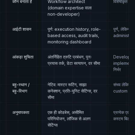
कौन बनाता है
Workflow architect
विशेषीकृत iP
(domain expertise वाला
non-developer)
आईटी शासन
पूर्ण: execution history, role-
पूर्ण, लेकिन 
based access, audit trails,
administrat
monitoring dashboard
आंकड़ा शुचिता
अंतर्निहित त्रुटि प्रबंधन, पुनः
Developer
प्रयास तर्क, डेटा सत्यापन, दर सीमा
implementa
निर्भर
बहु-स्थान /
नेटिव: मास्टर रूटिंग, साझा
संभव लेकिन 
बहु-विभाग
कनेक्शन, प्रति-यूनिट सेटिंग्स, दर
custom en
सीमा
अनुमापकता
एक ही कोडबेस, असीमित
प्रत्येक एकी
परिनियोजन, लॉजिक से अलग
कस्टम बिल्ड ह
सेटिंग्स