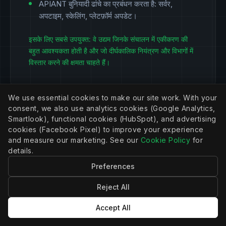
APIANT बुनियादी ढांचे का प्रबंधन करता है: सर्वर,
अपटाइम, स्केलिंग, प्लेटफ़ॉर्म अपडेट।
इसके लिए सबसे उपयुक्त: वे उद्यम जिनके संचालन में एकीकरण की
बहुत आवश्यकता होती है और जो दीर्घकालिक नियंत्रण और विभागों में
विस्तार करने की क्षमता चाहते हैं।
We use essential cookies to make our site work. With your
consent, we also use analytics cookies (Google Analytics,
Smartlook), functional cookies (HubSpot), and advertising
cookies (Facebook Pixel) to improve your experience
and measure our marketing. See our
Cookie Policy
for
हम अपना खाना खुद खाते हैं
details.
APIANT की शुरुआत एक सिस्टम इंटीग्रेटर के रूप में हुई
Preferences
थी। हमने ग्राहकों के लिए इंटीग्रेशन उत्पाद बनाए, फिर हमें
एक बेहतर प्लेटफॉर्म की आवश्यकता महसूस हुई और हमने अपना
Reject All
खुद का प्लेटफॉर्म विकसित किया। आज हम आपको जो
Accept All
प्लेटफॉर्म दे रहे हैं, उसी पर 17 इंटीग्रेशन उत्पाद चला रहे हैं
और हजारों व्यवसायों को 1% से भी कम ग्राहक छोड़ने की दर