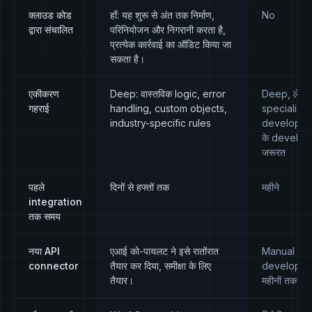
क्लाउड कोड
हाँ: यह शुरू से अंत तक निर्माण,
No
द्वारा संचालित
परिनियोजन और निगरानी करता है,
प्रत्येक कार्रवाई का ऑडिट किया जा
सकता है।
एकीकरण
Deep: वास्तविक logic, error
Deep, लेकि
गहराई
handling, custom objects,
specialize
industry-specific rules
developers
के develop
जरूरत
पहले
दिनों से हफ्तों तक
महीने
integration
तक समय
नया API
एआई को-पायलट ने इसे रातोंरात
Manual SD
connector
तैयार कर दिया, समीक्षा के लिए
development
तैयार।
महीनों तक)