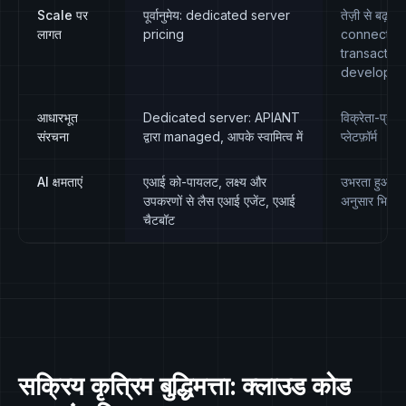
Scale पर
पूर्वानुमेय: dedicated server
तेज़ी से बढ़ता 
लागत
pricing
connector,
transaction
developer
आधारभूत
Dedicated server: APIANT
विक्रेता-प्रबंध
संरचना
द्वारा managed, आपके स्वामित्व में
प्लेटफ़ॉर्म
AI क्षमताएं
एआई को-पायलट, लक्ष्य और
उभरता हुआ: 
उपकरणों से लैस एआई एजेंट, एआई
अनुसार भिन्न
चैटबॉट
सक्रिय कृत्रिम बुद्धिमत्ता: क्लाउड कोड