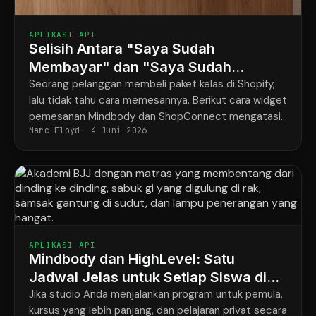
APLIKASI API
Selisih Antara "Saya Sudah
Membayar" dan "Saya Sudah
Dipesan"
Seorang pelanggan membeli paket kelas di Shopify,
lalu tidak tahu cara memesannya. Berikut cara widget
pemesanan Mindbody dan ShopConnect mengatasi
Marc Floyd
4 Juni 2026
masalah tersebut untuk selamanya.
APLIKASI API
Mindbody dan HighLevel: Satu
Jadwal Jelas untuk Setiap Siswa di
Semua Program
Jika studio Anda menjalankan program untuk pemula,
kursus yang lebih panjang, dan pelajaran privat secara