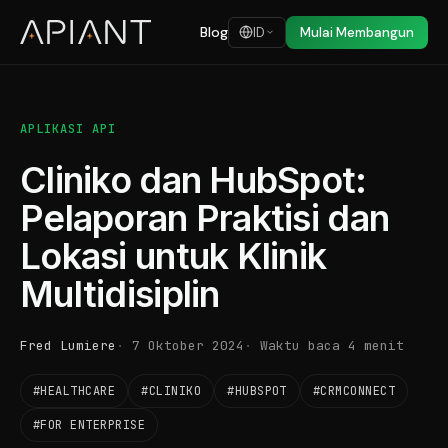
Blog
ID
Mulai Membangun
APLIKASI API
Cliniko dan HubSpot:
Pelaporan Praktisi dan
Lokasi untuk Klinik
Multidisiplin
Fred Lumiere
7 Oktober 2024
Waktu baca 4 menit
#HEALTHCARE
#CLINIKO
#HUBSPOT
#CRMCONNECT
#FOR ENTERPRISE