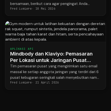
bersamaan, berikut cara agar pengingat Anda
Fred Lumiere
18 Mei 2026
akhirnya sesuai dengan apa yang sebenarnya telah
dipesan oleh setiap siswa.
APLIKASI API
Mindbody dan Klaviyo: Pemasaran
Per Lokasi untuk Jaringan Pusat
Kebugaran dengan 6 Gym
Tim pemasaran pusat yang mengirimkan satu email
massal ke setiap anggota jaringan yang terdiri dari 6
pusat kebugaran seringkali salah menyebutkan nama
Fred Lumiere
21 April 2026
pelatih dan alamat pusat kebugaran, sekitar
setengah dari waktu.