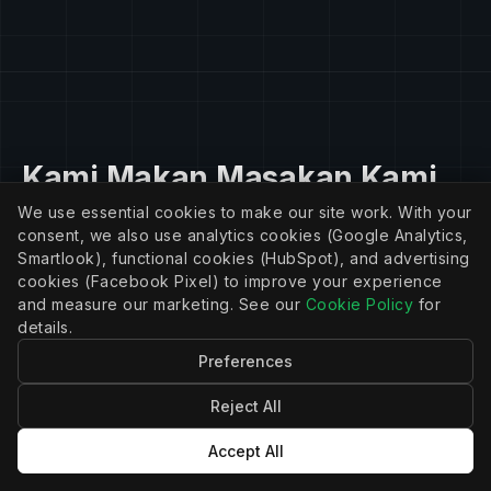
Kami Makan Masakan Kami
Sendiri
We use essential cookies to make our site work. With your
consent, we also use analytics cookies (Google Analytics,
Smartlook), functional cookies (HubSpot), and advertising
cookies (Facebook Pixel) to improve your experience
and measure our marketing. See our
Cookie Policy
for
APIANT dimulai sebagai sebuah SI. Kami
details.
membangun produk integrasi untuk klien,
Preferences
menyadari bahwa kami membutuhkan
Reject All
platform yang lebih baik, dan
membangunnya sendiri.
Accept All