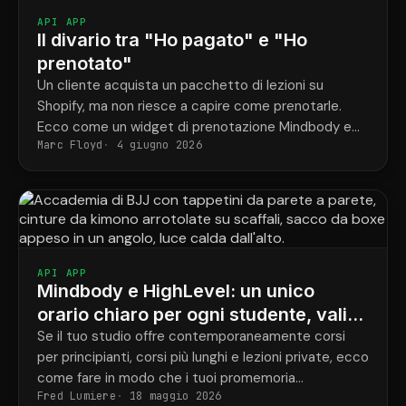
API APP
Il divario tra "Ho pagato" e "Ho
prenotato"
Un cliente acquista un pacchetto di lezioni su
Shopify, ma non riesce a capire come prenotarle.
Ecco come un widget di prenotazione Mindbody e
Marc Floyd
4 giugno 2026
ShopConnect risolvono definitivamente questo
problema.
API APP
Mindbody e HighLevel: un unico
orario chiaro per ogni studente, valido
per tutti i programmi.
Se il tuo studio offre contemporaneamente corsi
per principianti, corsi più lunghi e lezioni private, ecco
come fare in modo che i tuoi promemoria
Fred Lumiere
18 maggio 2026
corrispondano finalmente alle prenotazioni effettive