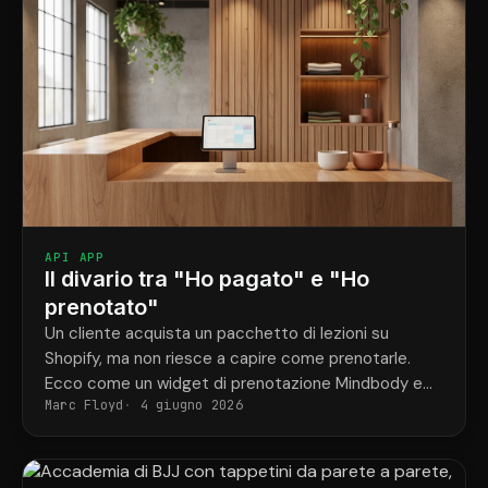
API APP
Il divario tra "Ho pagato" e "Ho
prenotato"
Un cliente acquista un pacchetto di lezioni su
Shopify, ma non riesce a capire come prenotarle.
Ecco come un widget di prenotazione Mindbody e
Marc Floyd
4 giugno 2026
ShopConnect risolvono definitivamente questo
problema.