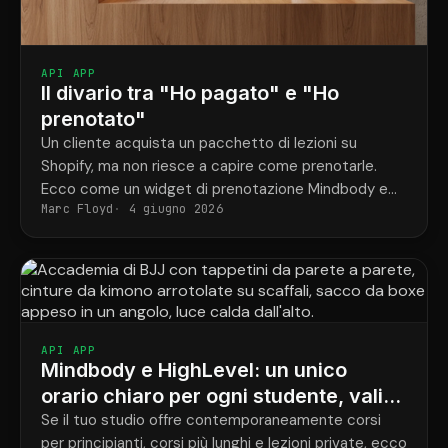
API APP
Il divario tra "Ho pagato" e "Ho
prenotato"
Un cliente acquista un pacchetto di lezioni su
Shopify, ma non riesce a capire come prenotarle.
Ecco come un widget di prenotazione Mindbody e
Marc Floyd
4 giugno 2026
ShopConnect risolvono definitivamente questo
problema.
API APP
Mindbody e HighLevel: un unico
orario chiaro per ogni studente, valido
per tutti i programmi.
Se il tuo studio offre contemporaneamente corsi
per principianti, corsi più lunghi e lezioni private, ecco