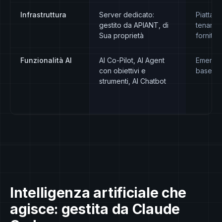
Infrastruttura
Server dedicato:
Piattafo
gestito da APIANT, di
tenant g
Sua proprietà
fornitor
Funzionalità AI
AI Co-Pilot, AI Agent
Emergen
con obiettivi e
base al 
strumenti, AI Chatbot
Intelligenza artificiale che
agisce: gestita da Claude