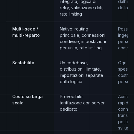
integrata, logica di
dall'im
retry, validazione dati,
dello sv
rate limiting
Multi-sede /
Nativo: routing
Possibi
multi-reparto
principale, connessioni
ingegne
condivise, impostazioni
persona
per unità, rate limiting
comple
Scalabilità
Un codebase,
Ogni in
distribuzioni illimitate,
spesso
impostazioni separate
costruz
dalla logica
persona
Costo su larga
Prevedibile:
Aument
scala
tariffazione con server
rapidam
dedicato
connett
transaz
postazi
svilupp