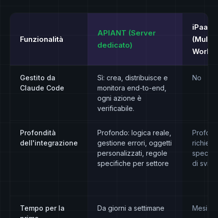
iPaaS 
APIANT (Server
Funzionalità
(MuleS
dedicato)
Workat
Gestito da
Sì: crea, distribuisce e
No
Claude Code
monitora end-to-end,
ogni azione è
verificabile.
Profondità
Profondo: logica reale,
Profond
dell'integrazione
gestione errori, oggetti
richiede
personalizzati, regole
speciali
specifiche per settore
di svilu
Tempo per la
Da giorni a settimane
Mesi