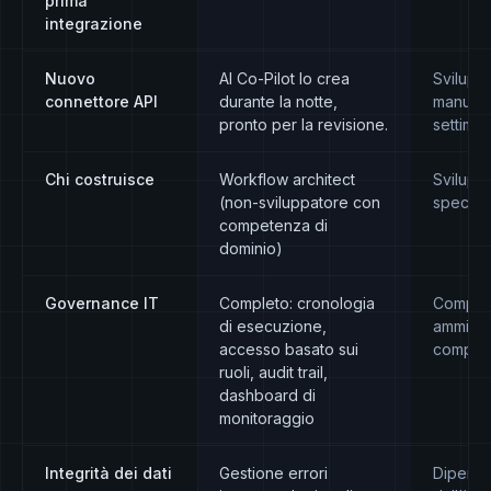
prima
integrazione
Nuovo
AI Co-Pilot lo crea
Svilupp
connettore API
durante la notte,
manuale
pronto per la revisione.
settima
Chi costruisce
Workflow architect
Sviluppa
(non-sviluppatore con
speciali
competenza di
dominio)
Governance IT
Completo: cronologia
Complet
di esecuzione,
amminis
accesso basato sui
comple
ruoli, audit trail,
dashboard di
monitoraggio
Integrità dei dati
Gestione errori
Dipend