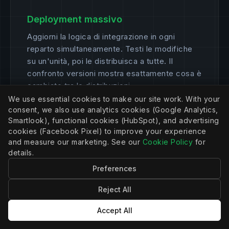
Deployment massivo
Aggiorni la logica di integrazione in ogni
reparto simultaneamente. Testi le modifiche
su un'unità, poi le distribuisca a tutte. Il
confronto versioni mostra esattamente cosa è
cambiato tra le distribuzioni.
We use essential cookies to make our site work. With your
consent, we also use analytics cookies (Google Analytics,
Smartlook), functional cookies (HubSpot), and advertising
cookies (Facebook Pixel) to improve your experience
and measure our marketing. See our
Cookie Policy
for
details.
Monitoraggio in tempo reale
Preferences
Ogni chiamata API registrata. Ogni errore
evidenziato. Cronologia di esecuzione con
Reject All
dettagli completi di request/response per il
Accept All
debug. Avvisi proattivi prima che i problemi
impattino le operazioni aziendali.