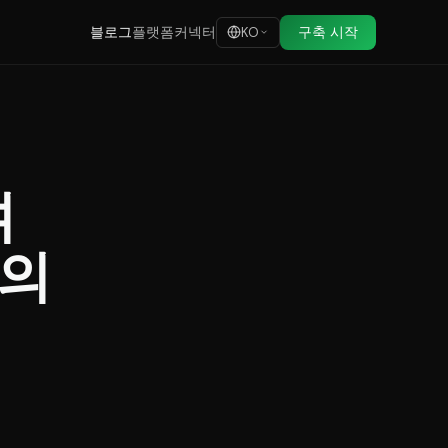
블로그
플랫폼
커넥터
구축 시작
KO
여
도의