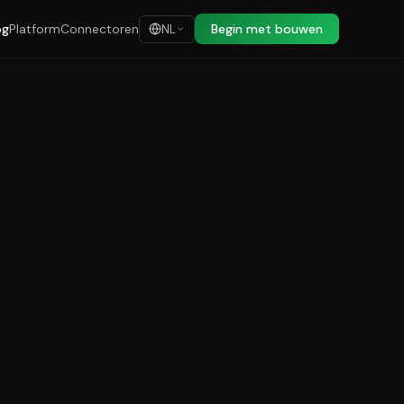
og
Platform
Connectoren
Begin met bouwen
NL