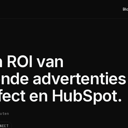
Bl
n ROI van
nde advertenties
ect en HubSpot.
uten
NECT