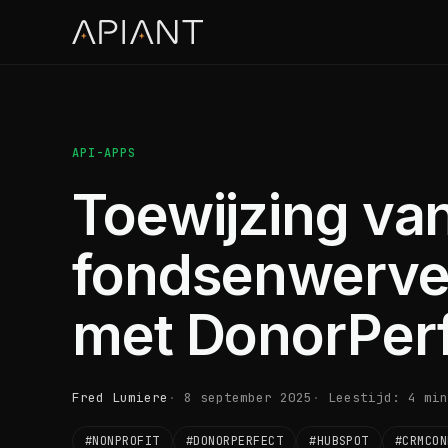
API-APPS
Toewijzing va
fondsenwerve
met DonorPerf
Fred Lumiere
8 september 2025
Leestijd: 4 min
#NONPROFIT
#DONORPERFECT
#HUBSPOT
#CRMCON