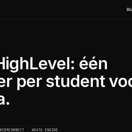
Bl
ighLevel: één
ter per student vo
a.
#CRMCONNECT
#DATA ENGINE