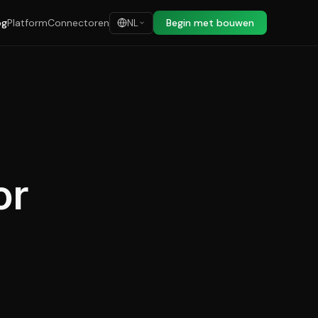
og
Platform
Connectoren
Begin met bouwen
NL
or