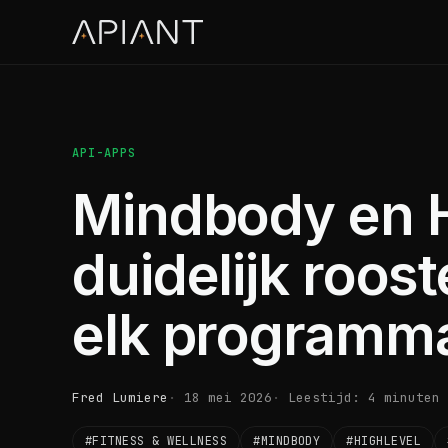
API-APPS
Mindbody en H
duidelijk roos
elk programm
Fred Lumiere
18 mei 2026
Leestijd: 4 minuten
#FITNESS & WELLNESS
#MINDBODY
#HIGHLEVEL