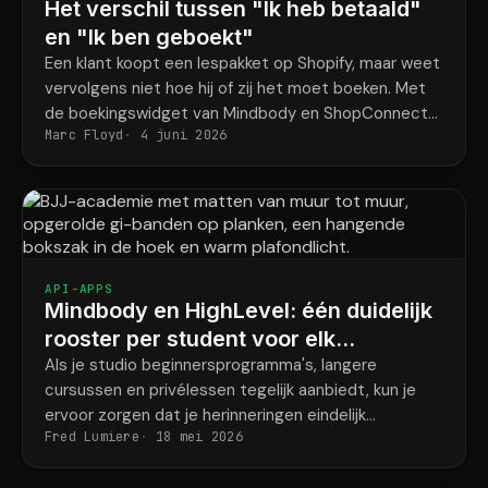
Het verschil tussen "Ik heb betaald"
en "Ik ben geboekt"
Een klant koopt een lespakket op Shopify, maar weet
vervolgens niet hoe hij of zij het moet boeken. Met
de boekingswidget van Mindbody en ShopConnect
Marc Floyd
4 juni 2026
wordt dit probleem definitief opgelost.
API-APPS
Mindbody en HighLevel: één duidelijk
rooster per student voor elk
programma.
Als je studio beginnersprogramma's, langere
cursussen en privélessen tegelijk aanbiedt, kun je
ervoor zorgen dat je herinneringen eindelijk
Fred Lumiere
18 mei 2026
overeenkomen met wat elke student daadwerkelijk
heeft geboekt.