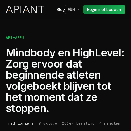
Blog
NL
Begin met bouwen
API-APPS
Mindbody en HighLevel:
Zorg ervoor dat
beginnende atleten
volgeboekt blijven tot
het moment dat ze
stoppen.
Fred Lumiere
9 oktober 2024
Leestijd: 4 minuten