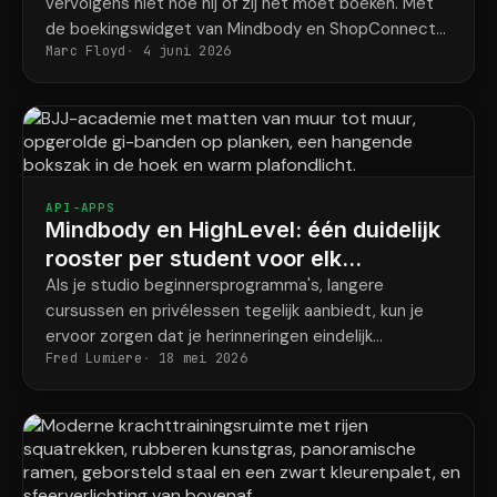
vervolgens niet hoe hij of zij het moet boeken. Met
de boekingswidget van Mindbody en ShopConnect
Marc Floyd
4 juni 2026
wordt dit probleem definitief opgelost.
API-APPS
Mindbody en HighLevel: één duidelijk
rooster per student voor elk
programma.
Als je studio beginnersprogramma's, langere
cursussen en privélessen tegelijk aanbiedt, kun je
ervoor zorgen dat je herinneringen eindelijk
Fred Lumiere
18 mei 2026
overeenkomen met wat elke student daadwerkelijk
heeft geboekt.