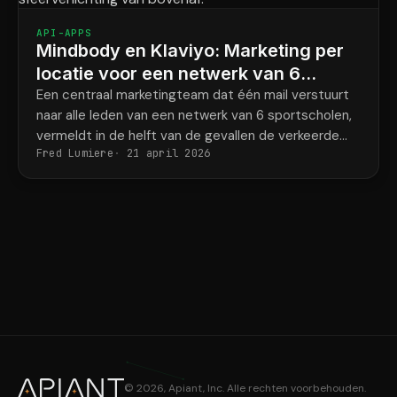
API-APPS
Mindbody en Klaviyo: Marketing per
locatie voor een netwerk van 6
krachtsportscholen
Een centraal marketingteam dat één mail verstuurt
naar alle leden van een netwerk van 6 sportscholen,
vermeldt in de helft van de gevallen de verkeerde
Fred Lumiere
21 april 2026
naam van de coach en het verkeerde adres van de
sportschool.
© 2026, Apiant, Inc. Alle rechten voorbehouden.