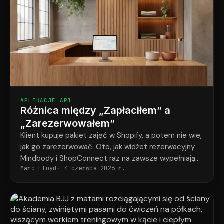
APLIKACJE API
Różnica między „Zapłaciłem” a
„Zarezerwowałem”
Klient kupuje pakiet zajęć w Shopify, a potem nie wie,
jak go zarezerwować. Oto, jak widżet rezerwacyjny
Mindbody i ShopConnect raz na zawsze wypełniają
Marc Floyd
4 czerwca 2026 r.
tę lukę.