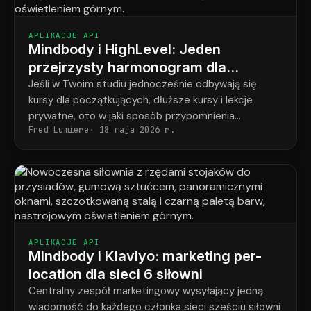
APLIKACJE API
Mindbody i HighLevel: Jeden
przejrzysty harmonogram dla
każdego studenta w każdym
Jeśli w Twoim studiu jednocześnie odbywają się
kursy dla początkujących, dłuższe kursy i lekcje
programie
prywatne, oto w jaki sposób przypomnienia
Fred Lumiere
18 maja 2026 r.
ostatecznie odpowiadają temu, co faktycznie
zarezerwował każdy uczeń.
APLIKACJE API
Mindbody i Klaviyo: marketing per-
location dla sieci 6 siłowni
Centralny zespół marketingowy wysyłający jedną
wiadomość do każdego członka sieci sześciu siłowni