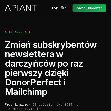
Blog
PL
Zacznij budować
APLIKACJE API
Zmień subskrybentów
newslettera w
darczyńców po raz
pierwszy dzięki
DonorPerfect i
Mailchimp
Fred Lumiere
20 października 2025 r.
5 minut czytania