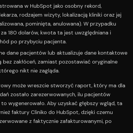
jestrowana w HubSpot jako osobny rekord,
karza, rodzajem wizyty, lokalizacją kliniki oraz jej
lizowana, pominięta, anulowana). W przypadku
 za 180 dolarów, kwota ta jest uwzględniana i
hód po przybyciu pacjenta.
ne dane pacjentów lub aktualizuje dane kontaktowe
ą bez zakłóceń, zamiast pozostawiać oryginalne
tórego nikt nie zagląda.
gowy może wreszcie stworzyć raport, który ma dla
adań zostało zarezerwowanych, ilu pacjentów
ód to wygenerowało. Aby uzyskać głębszy wgląd, ta
ież faktury Cliniko do HubSpot, dzięki czemu
erwowane z faktycznie zafakturowanymi, po