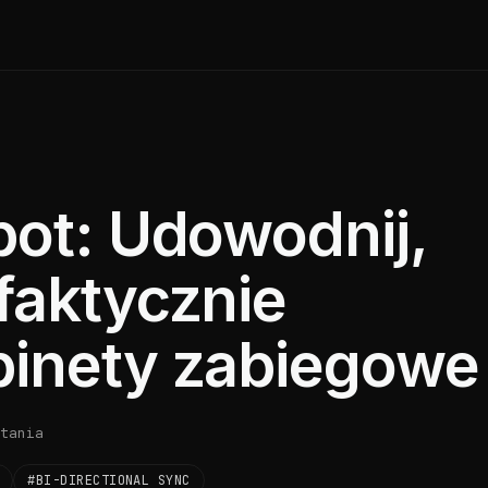
pot: Udowodnij,
faktycznie
binety zabiegowe
tania
#BI-DIRECTIONAL SYNC