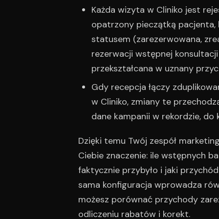
Każda wizyta w Cliniko jest re
opatrzony pieczątką pacjenta, le
statusem (zarezerwowana, zrea
rezerwacji wstępnej konsultacji
przekształcana w uznany przyc
Gdy recepcja łączy zduplikowa
w Cliniko, zmiany te przechodz
dane kampanii w rekordzie, do k
Dzięki temu Twój zespół marketin
Ciebie znaczenie: ile wstępnych b
faktycznie przybyło i jaki przych
sama konfiguracja wprowadza równ
możesz porównać przychody zarez
odliczeniu rabatów i korekt.