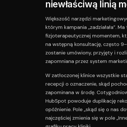
niewłaściwą linią 
Większość narzędzi marketingowyc
którym kampania „zadziałała”. Ma t
fizjoterapeutycznej momentem, któr
na wstępną konsultację, często 9–
zostanie umówiony, przyjęty i rozl
zapomniana przez system market
W zatłoczonej klinice wszystkie 
recepcji o oznaczenie, skąd pochod
zapominana w środę. Cotygodniowy
HubSpot powoduje duplikację rek
opóźnienie. Pole „skąd się o nas do
najczęściej zmienia się w pole „In
grafiku pracy kliniki.