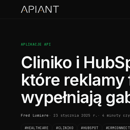
APLIKACJE API
Cliniko i HubS
które reklamy 
wypełniają ga
Fred Lumiere
23 stycznia 2025 r.
4 minuty czy
#HEALTHCARE
#CLINIKO
#HUBSPOT
#CRMCONNECT