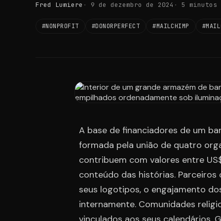
Fred Lumiere
9 de dezembro de 2024
5 minutos 
#NONPROFIT
#DONORPERFECT
#MAILCHIMP
#MAIL
A base de financiadores de um ba
formada pela união de quatro orga
contribuem com valores entre US
conteúdo das histórias. Parceiro
seus logotipos, o engajamento do
internamente. Comunidades religi
vinculados aos seus calendários. 