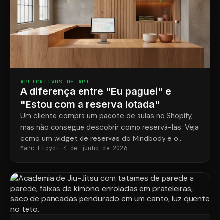
APLICATIVOS DE API
A diferença entre "Eu paguei" e
"Estou com a reserva lotada"
Um cliente compra um pacote de aulas no Shopify,
mas não consegue descobrir como reservá-las. Veja
como um widget de reservas do Mindbody e o
Marc Floyd
4 de junho de 2026
ShopConnect resolvem esse problema de vez.