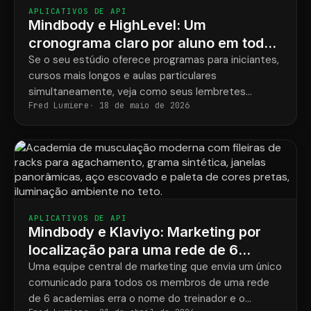
APLICATIVOS DE API
Mindbody e HighLevel: Um
cronograma claro por aluno em todos
os programas.
Se o seu estúdio oferece programas para iniciantes,
cursos mais longos e aulas particulares
simultaneamente, veja como seus lembretes
Fred Lumiere
18 de maio de 2026
finalmente corresponderão ao que cada aluno
realmente reservou.
APLICATIVOS DE API
Mindbody e Klaviyo: Marketing por
localização para uma rede de 6
academias de musculação
Uma equipe central de marketing que envia um único
comunicado para todos os membros de uma rede
de 6 academias erra o nome do treinador e o