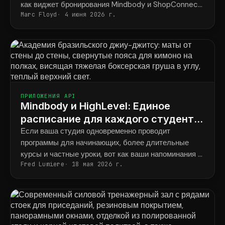
как виджет бронирования Mindbody и ShopConnect
Marc Floyd
4 июня 2026 г.
навсегда решают эту проблему.
ПРИЛОЖЕНИЯ API
Mindbody и HighLevel: Единое
расписание для каждого студента
во всех программах.
Если ваша студия одновременно проводит
программы для начинающих, более длительные
курсы и частные уроки, вот как ваши напоминания в
Fred Lumiere
18 мая 2026 г.
итоге будут соответствовать тому, что фактически
забронировал каждый ученик.