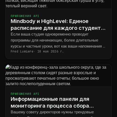
ПРИЛОЖЕНИЯ API
Mindbody и HighLevel: Единое
расписание для каждого студента
во всех программах.
Если ваша студия одновременно проводит
программы для начинающих, более длительные
курсы и частные уроки, вот как ваши напоминания в
Fred Lumiere
18 мая 2026 г.
итоге будут соответствовать тому, что фактически
забронировал каждый ученик.
ПРИЛОЖЕНИЯ API
Информационные панели для
мониторинга процесса сбора
средств в режиме реального
Вашему совету директоров нужны трендовые