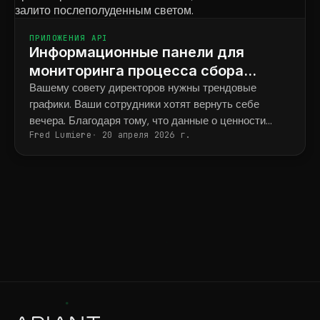
ПРИЛОЖЕНИЯ API
Информационные панели для
мониторинга процесса сбора
средств в режиме реального
Вашему совету директоров нужны трендовые
графики. Ваши сотрудники хотят вернуть себе
времени на основе данных
вечера. Благодаря тому, что данные о ценности
DonorPerfect в HubSpot.
Fred Lumiere
20 апреля 2026 г.
пожертвований, среднем размере пожертвования и
эффективности кампаний поступают в HubSpot,
ежемесячный отчет для совета директоров
перестает быть четырехдневным проектом и
превращается в сохраненную панель мониторинга.