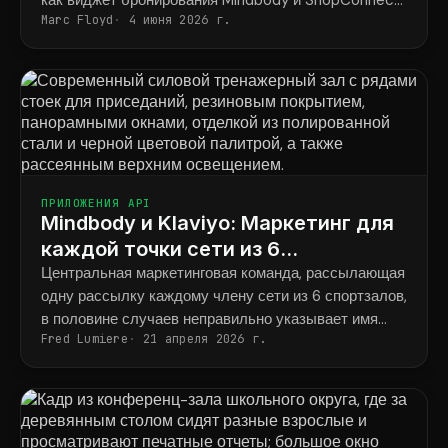
как виджет бронирования Mindbody и ShopConnect
Marc Floyd
4 июня 2026 г.
навсегда решают эту проблему.
ПРИЛОЖЕНИЯ API
Mindbody и Klaviyo: Маркетинг для
каждой точки сети из 6
тренажерных залов для силовых
Центральная маркетинговая команда, рассылающая
одну рассылку каждому члену сети из 6 спортзалов,
тренировок.
в половине случаев неправильно указывает имя
Fred Lumiere
21 апреля 2026 г.
тренера и адрес спортзала.