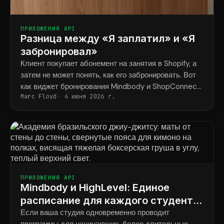
ПРИЛОЖЕНИЯ API
Разница между «Я заплатил» и «Я
забронировал»
Клиент покупает абонемент на занятия в Shopify, а
затем не может понять, как его забронировать. Вот
как виджет бронирования Mindbody и ShopConnect
Marc Floyd
4 июня 2026 г.
навсегда решают эту проблему.
ПРИЛОЖЕНИЯ API
Mindbody и HighLevel: Единое
расписание для каждого студента
во всех программах.
Если ваша студия одновременно проводит