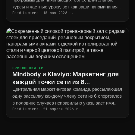
программы для начинающих, более длительные
курсы и частные уроки, вот как ваши напоминания в
Fred Lumiere
18 мая 2026 г.
итоге будут соответствовать тому, что фактически
забронировал каждый ученик.
ПРИЛОЖЕНИЯ API
Mindbody и Klaviyo: Маркетинг для
каждой точки сети из 6
тренажерных залов для силовых
Центральная маркетинговая команда, рассылающая
одну рассылку каждому члену сети из 6 спортзалов,
тренировок.
в половине случаев неправильно указывает имя
Fred Lumiere
21 апреля 2026 г.
тренера и адрес спортзала.