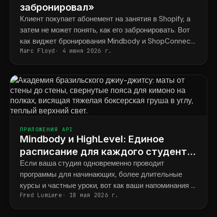
забронировал»
Клиент покупает абонемент на занятия в Shopify, а
затем не может понять, как его забронировать. Вот
как виджет бронирования Mindbody и ShopConnect
Marc Floyd
4 июня 2026 г.
навсегда решают эту проблему.
ПРИЛОЖЕНИЯ API
Mindbody и HighLevel: Единое
расписание для каждого студента
во всех программах.
Если ваша студия одновременно проводит
программы для начинающих, более длительные
курсы и частные уроки, вот как ваши напоминания в
Fred Lumiere
18 мая 2026 г.
итоге будут соответствовать тому, что фактически
забронировал каждый ученик.