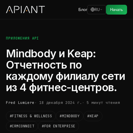
Блог
RU
Начать
ПРИЛОЖЕНИЯ API
Mindbody и Keap:
Отчетность по
каждому филиалу сети
из 4 фитнес-центров.
Fred Lumiere
18 декабря 2024 г.
5 минут чтения
#FITNESS & WELLNESS
#MINDBODY
#KEAP
#CRMCONNECT
#FOR ENTERPRISE