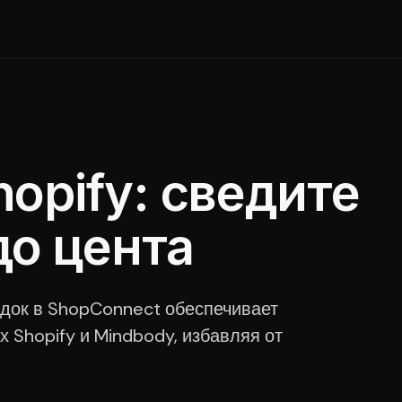
opify: сведите
о цента
кидок в ShopConnect обеспечивает
 Shopify и Mindbody, избавляя от