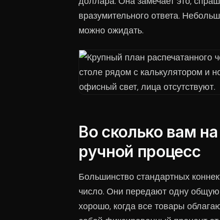
доллара. Она замечает это, спраш
вразумительного ответа. Неболь
можно ожидать.
Во сколько вам н
ручной процесс
Большинство стандартных коннект
число. Они передают одну общую 
хорошо, когда все товары облага