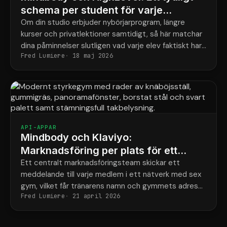
schema per student för varje
program
Om din studio erbjuder nybörjarprogram, längre
kurser och privatlektioner samtidigt, så här matchar
dina påminnelser slutligen vad varje elev faktiskt har
Fred Lumiere
18 maj 2026
bokat.
API-APPAR
Mindbody och Klaviyo:
Marknadsföring per plats för ett
styrkenätverk med 6 gym
Ett centralt marknadsföringsteam skickar ett
meddelande till varje medlem i ett nätverk med sex
gym, vilket får tränarens namn och gymmets adress
Fred Lumiere
21 april 2026
fel hälften av gångerna.