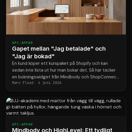
API-APPAR
Gapet mellan "Jag betalade" och
"Jag är bokad"
En kund köper ett kurspaket på Shopify och kan
sedan inte lista ut hur man bokar det. Så här täcker
en bokningswidget från Mindbody och ShopConnect
Marc Floyd
4 juni 2026
den luckan för gott.
API-APPAR
Mindbody och HighLevel: Ett tydligt