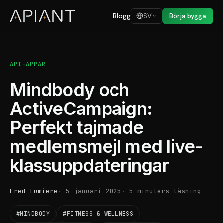
Blogg
SV
Börja bygga
API-APPAR
Mindbody och
ActiveCampaign:
Perfekt tajmade
medlemsmejl med live-
klassuppdateringar
Fred Lumiere
5 januari 2025
5 minuters läsning
#MINDBODY
#FITNESS & WELLNESS