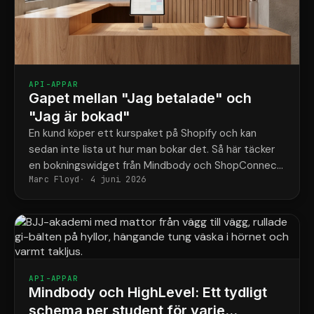
API-APPAR
Gapet mellan "Jag betalade" och
"Jag är bokad"
En kund köper ett kurspaket på Shopify och kan
sedan inte lista ut hur man bokar det. Så här täcker
en bokningswidget från Mindbody och ShopConnect
Marc Floyd
4 juni 2026
den luckan för gott.
API-APPAR
Mindbody och HighLevel: Ett tydligt
schema per student för varje