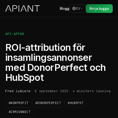
Blogg
SV
Börja bygga
API-APPAR
ROI-attribution för
insamlingsannonser
med DonorPerfect och
HubSpot
Fred Lumiere
8 september 2025
4 minuters läsning
#NONPROFIT
#DONORPERFECT
#HUBSPOT
#CRMCONNECT