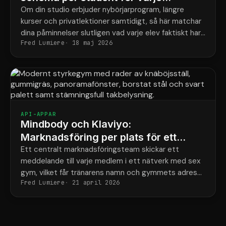
program
Om din studio erbjuder nybörjarprogram, längre
kurser och privatlektioner samtidigt, så här matchar
dina påminnelser slutligen vad varje elev faktiskt har
Fred Lumiere
18 maj 2026
bokat.
API-APPAR
Mindbody och Klaviyo:
Marknadsföring per plats för ett
styrkenätverk med 6 gym
Ett centralt marknadsföringsteam skickar ett
meddelande till varje medlem i ett nätverk med sex
gym, vilket får tränarens namn och gymmets adress
Fred Lumiere
21 april 2026
fel hälften av gångerna.