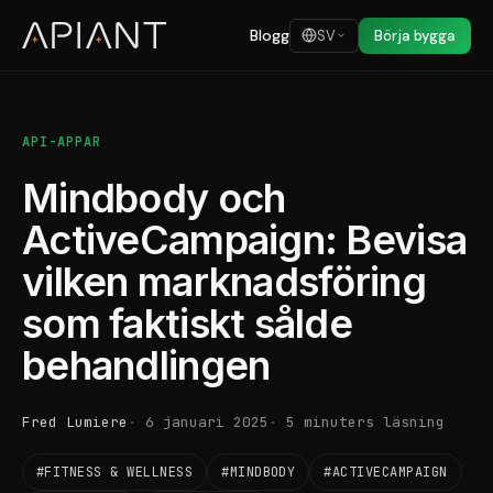
Blogg
SV
Börja bygga
API-APPAR
Mindbody och
ActiveCampaign: Bevisa
vilken marknadsföring
som faktiskt sålde
behandlingen
Fred Lumiere
6 januari 2025
5 minuters läsning
#FITNESS & WELLNESS
#MINDBODY
#ACTIVECAMPAIGN