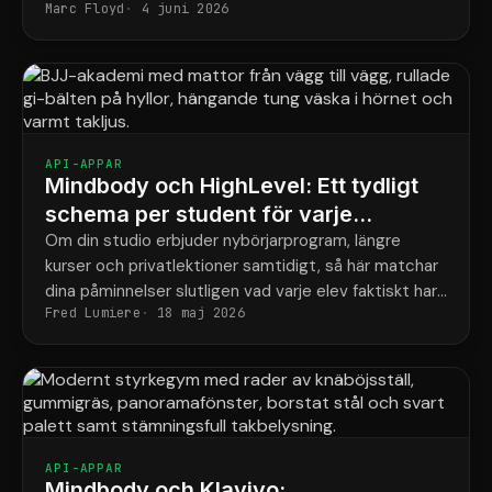
Marc Floyd
4 juni 2026
den luckan för gott.
API-APPAR
Mindbody och HighLevel: Ett tydligt
schema per student för varje
program
Om din studio erbjuder nybörjarprogram, längre
kurser och privatlektioner samtidigt, så här matchar
dina påminnelser slutligen vad varje elev faktiskt har
Fred Lumiere
18 maj 2026
bokat.
API-APPAR
Mindbody och Klaviyo: