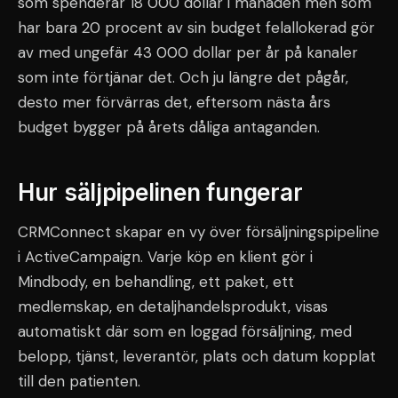
som spenderar 18 000 dollar i månaden men som
har bara 20 procent av sin budget felallokerad gör
av med ungefär 43 000 dollar per år på kanaler
som inte förtjänar det. Och ju längre det pågår,
desto mer förvärras det, eftersom nästa års
budget bygger på årets dåliga antaganden.
Hur säljpipelinen fungerar
CRMConnect skapar en vy över försäljningspipeline
i ActiveCampaign. Varje köp en klient gör i
Mindbody, en behandling, ett paket, ett
medlemskap, en detaljhandelsprodukt, visas
automatiskt där som en loggad försäljning, med
belopp, tjänst, leverantör, plats och datum kopplat
till den patienten.