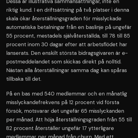
Dessa är illustrativa sammansättningar, inte en
riktig kund. I en driftsättning på två platser i denna
skala ökar återställningsgraden för misslyckade
automatiska betalningar från en baslinje på ungefär
55 procent, mestadels självåterställda, till 78 till 85
procent inom 30 dagar efter att arbetsflödet har
lanserats. Den enskilt största bidragsgivaren är e-
postmeddelandet som skickas direkt på nolltid.
Nästan alla återställningar samma dag kan spåras
tillbaka till det.
På en bas med 540 medlemmar och en månatlig
misslyckandefrekvens på 12 procent vid första
försök, motsvarar det ungefär 65 misslyckanden
per månad. Att höja återställningsgraden från 55 till
82 procent återställer ungefär 17 ytterligare
medlemmar per månad från churn. Med ett