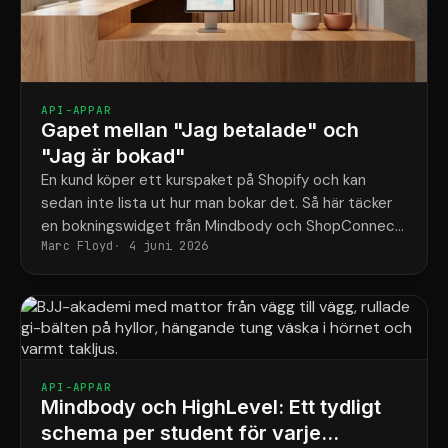
API-APPAR
Gapet mellan "Jag betalade" och
"Jag är bokad"
En kund köper ett kurspaket på Shopify och kan
sedan inte lista ut hur man bokar det. Så här täcker
en bokningswidget från Mindbody och ShopConnect
Marc Floyd
4 juni 2026
den luckan för gott.
API-APPAR
Mindbody och HighLevel: Ett tydligt
schema per student för varje