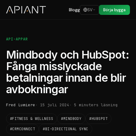
Blogg
SV
Börja bygga
API-APPAR
Mindbody och HubSpot:
Fånga misslyckade
betalningar innan de blir
avbokningar
Fred Lumiere
15 juli 2024
5 minuters läsning
#FITNESS & WELLNESS
#MINDBODY
#HUBSPOT
#CRMCONNECT
#BI-DIRECTIONAL SYNC