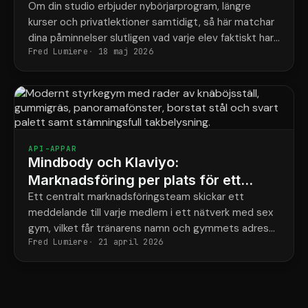
program
Om din studio erbjuder nybörjarprogram, längre
kurser och privatlektioner samtidigt, så här matchar
dina påminnelser slutligen vad varje elev faktiskt har
Fred Lumiere
18 maj 2026
bokat.
API-APPAR
Mindbody och Klaviyo:
Marknadsföring per plats för ett
styrkenätverk med 6 gym
Ett centralt marknadsföringsteam skickar ett
meddelande till varje medlem i ett nätverk med sex
gym, vilket får tränarens namn och gymmets adress
Fred Lumiere
21 april 2026
fel hälften av gångerna.