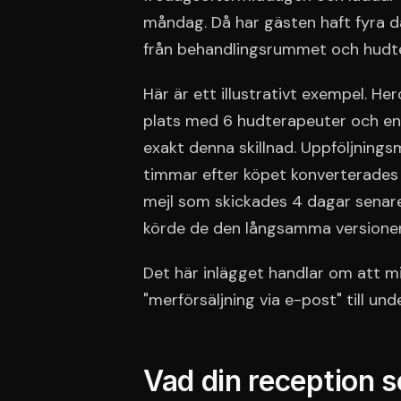
måndag. Då har gästen haft fyra d
från behandlingsrummet och hudt
Här är ett illustrativt exempel. H
plats med 6 hudterapeuter och en
exakt denna skillnad. Uppföljnings
timmar efter köpet konverterades 
mejl som skickades 4 dagar senare
körde de den långsamma versione
Det här inlägget handlar om att m
"merförsäljning via e-post" till un
Vad din reception s