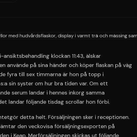
-ansiktsbehandling klockan 11:43, älskar
n använde på sina händer och köper flaskan på väg
e fyra till sex timmarna är hon på topp i
s:a sin syster om hur bra tiden var. Om ett
nde serum landar i hennes inkorg samma
 landar följande tisdag scrollar hon förbi.
etgör detta helt. Försäljningen sker i receptionen.
 hämtar den veckovisa försäljningsexporten på
n i Keap. Merförsäljningen skickas ut följande