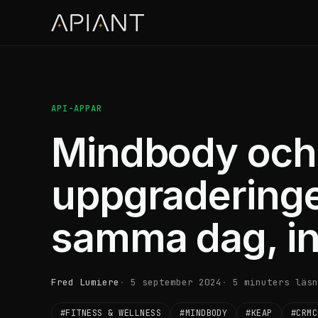
API-APPAR
Mindbody och
uppgraderinge
samma dag, i
Fred Lumiere
5 september 2024
5 minuters läsn
#FITNESS & WELLNESS
#MINDBODY
#KEAP
#CRMC