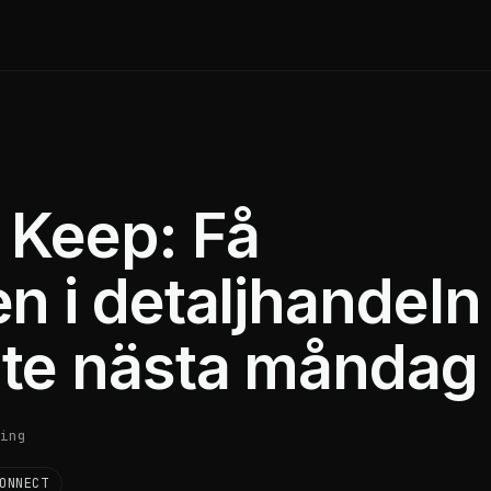
 Keep: Få
n i detaljhandeln
nte nästa måndag
ing
ONNECT