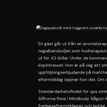
En gäst går ut från en aromaterapi
nagelbandsoljan som hudterapeute
ut för 42 dollar. Under de kommand
köpintresset. Hon är på väg att sm
uppföljningserbjudande på matcha
eftermiddag öppnar hon det. Om det
Standardarbetsflödet för spa omint
Siffrorna finns i Mindbody. Någon
fredagseftermiddagen och laddar de