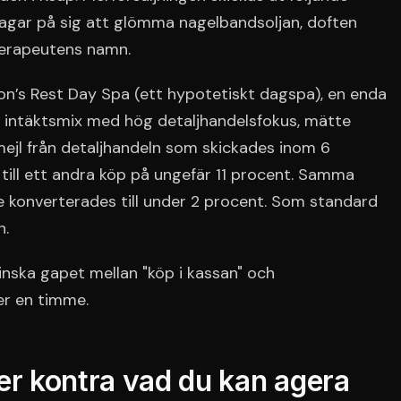
agar på sig att glömma nagelbandsoljan, doften
erapeutens namn.
eron’s Rest Day Spa (ett hypotetiskt dagspa), en enda
 intäktsmix med hög detaljhandelsfokus, mätte
mejl från detaljhandeln som skickades inom 6
till ett andra köp på ungefär 11 procent. Samma
 konverterades till under 2 procent. Som standard
n.
inska gapet mellan "köp i kassan" och
der en timme.
er kontra vad du kan agera