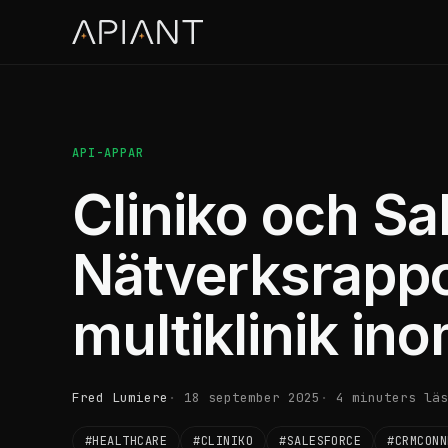
API-APPAR
Cliniko och Sa
Nätverksrappo
multiklinik in
Fred Lumiere
18 september 2025
4 minuters läs
#HEALTHCARE
#CLINIKO
#SALESFORCE
#CRMCONN