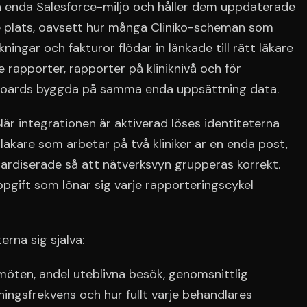
en enda Salesforce-miljö och håller dem uppdaterade
je plats, oavsett hur många Cliniko-scheman som
kningar och fakturor flödar in länkade till rätt läkare
 rapporter, rapporter på kliniknivå och för
hboards byggda på samma enda uppsättning data.
När integrationen är aktiverad löses identiteterna
n läkare som arbetar på två kliniker är en enda post,
dardiserade så att nätverksvyn grupperas korrekt.
pgift som lönar sig varje rapporteringscykel
rna sig själva:
möten, andel uteblivna besök, genomsnittlig
ingsfrekvens och hur fullt varje behandlares