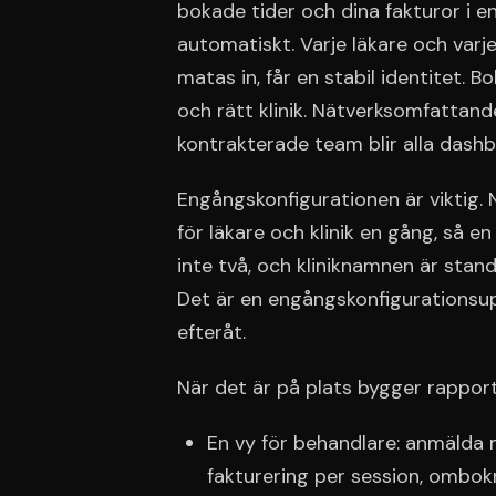
bokade tider och dina fakturor i 
automatiskt. Varje läkare och var
matas in, får en stabil identitet. Bo
och rätt klinik. Nätverksomfattande
kontrakterade team blir alla das
Engångskonfigurationen är viktig. 
för läkare och klinik en gång, så e
inte två, och kliniknamnen är stan
Det är en engångskonfigurationsup
efteråt.
När det är på plats bygger rapporte
En vy för behandlare: anmälda 
fakturering per session, ombokn