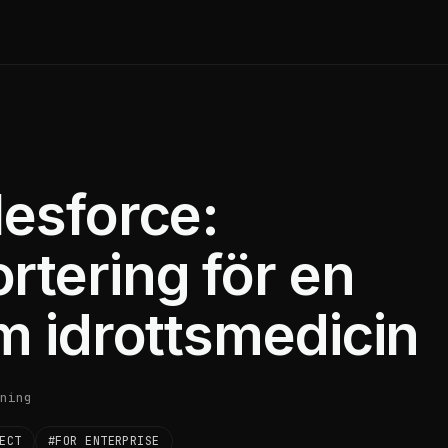
lesforce:
rtering för en
om idrottsmedicin
ning
ECT
#FOR ENTERPRISE