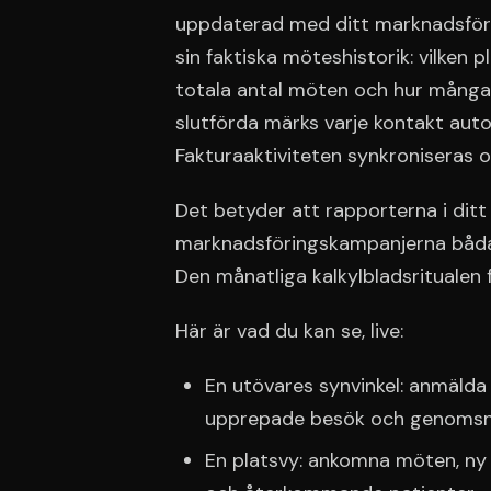
uppdaterad med ditt marknadsföri
sin faktiska möteshistorik: vilken
totala antal möten och hur många 
slutförda märks varje kontakt aut
Fakturaaktiviteten synkroniseras o
Det betyder att rapporterna i dit
marknadsföringskampanjerna båda 
Den månatliga kalkylbladsritualen f
Här är vad du kan se, live:
En utövares synvinkel: anmäld
upprepade besök och genomsnit
En platsvy: ankomna möten, ny 