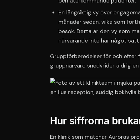
och återkommande patienter.
En långsiktig vy över engageman
månader sedan, vilka som fortfa
besök. Detta är den vy som m
närvarande inte har något sätt 
Gruppförberedelser för och efter f
gruppnärvaro snedvrider aldrig en u
Hur siffrorna bruka
En klinik som matchar Auroras profi