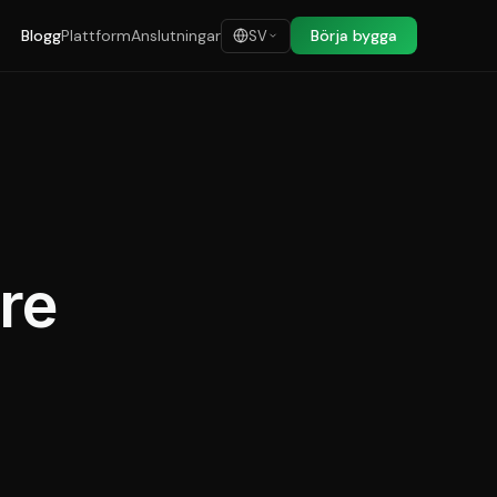
Blogg
Plattform
Anslutningar
Börja bygga
SV
are