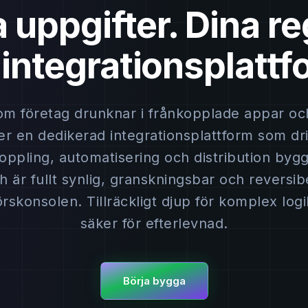
 uppgifter. Dina re
 integrationsplattf
om företag drunknar i frånkopplade appar oc
r en dedikerad integrationsplattform som dr
oppling, automatisering och distribution bygg
h är fullt synlig, granskningsbar och reversibe
rskonsolen. Tillräckligt djup för komplex logik,
säker för efterlevnad.
Börja bygga