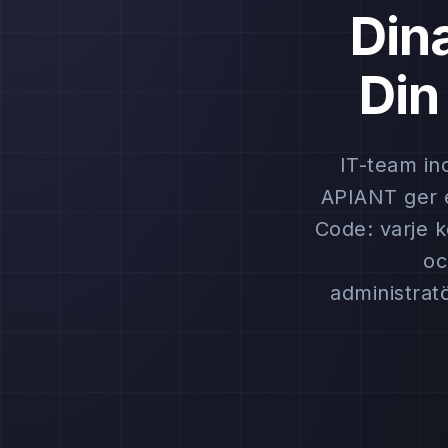
Dina
Din
IT-team in
APIANT ger e
Code: varje k
oc
administratö