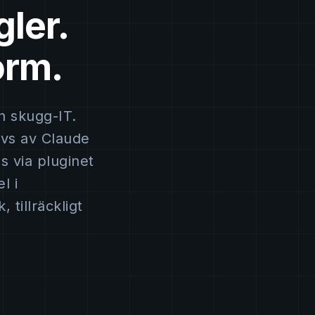
gler.
orm.
h skugg-IT.
ivs av Claude
s via pluginet
l i
 tillräckligt