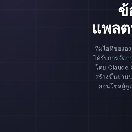
ข
แพลต
ทีมไอทีขององค
ได้รับการจั
โดย Claude C
สร้างขึ้นผ่า
คอนโซลผู้ดู