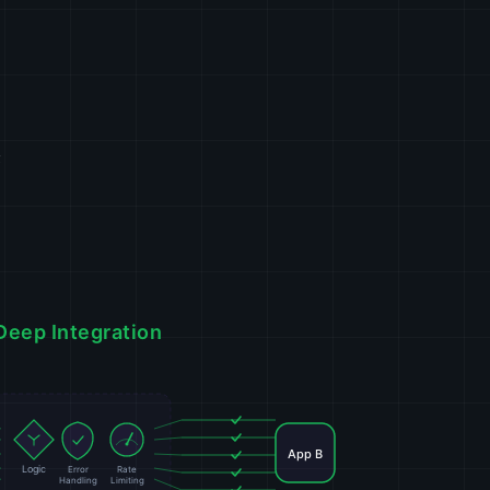
า
ณ
์