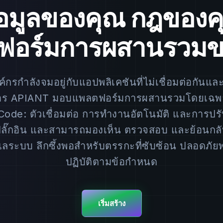
้อมูลของคุณ กฎของค
ฟอร์มการผสานรวมข
์กรกำลังจมอยู่กับแอปพลิเคชันที่ไม่เชื่อมต่อกันและ
ดการ APIANT มอบแพลตฟอร์มการผสานรวมโดยเฉพาะ
ode: ตัวเชื่อมต่อ การทำงานอัตโนมัติ และการปรับ
นปลั๊กอิน และสามารถมองเห็น ตรวจสอบ และย้อนกลั
แลระบบ ลึกซึ้งพอสำหรับตรรกะที่ซับซ้อน ปลอดภั
ปฏิบัติตามข้อกำหนด
เริ่มสร้าง