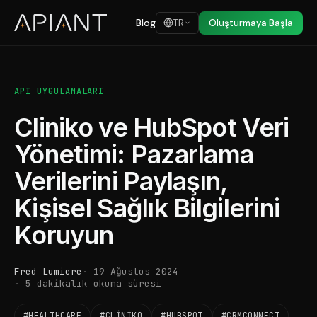
Blog
TR
Oluşturmaya Başla
API UYGULAMALARI
Cliniko ve HubSpot Veri
Yönetimi: Pazarlama
Verilerini Paylaşın,
Kişisel Sağlık Bilgilerini
Koruyun
Fred Lumiere
19 Ağustos 2024
5 dakikalık okuma süresi
#HEALTHCARE
#CLINIKO
#HUBSPOT
#CRMCONNECT