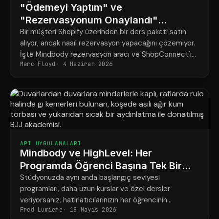
"Ödemeyi Yaptım" ve
"Rezervasyonum Onaylandı"
Arasındaki Fark
Bir müşteri Shopify üzerinden bir ders paketi satın
alıyor, ancak nasıl rezervasyon yapacağını çözemiyor.
İşte Mindbody rezervasyon aracı ve ShopConnect'in
Marc Floyd
4 Haziran 2026
bu sorunu nasıl tamamen çözdüğü.
API UYGULAMALARI
Mindbody ve HighLevel: Her
Programda Öğrenci Başına Tek Bir
Net Program
Stüdyonuzda aynı anda başlangıç seviyesi
programları, daha uzun kurslar ve özel dersler
veriyorsanız, hatırlatıcılarınızın her öğrencinin
Fred Lumiere
18 Mayıs 2026
gerçekten ne için rezervasyon yaptırdığına uygun