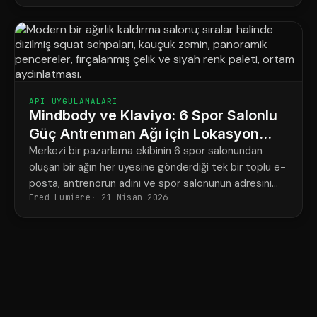
şekilde ayarlanması şu şekildedir.
API UYGULAMALARI
Mindbody ve Klaviyo: 6 Spor Salonlu
Güç Antrenman Ağı için Lokasyon
Başına Pazarlama
Merkezi bir pazarlama ekibinin 6 spor salonundan
oluşan bir ağın her üyesine gönderdiği tek bir toplu e-
posta, antrenörün adını ve spor salonunun adresini
Fred Lumiere
21 Nisan 2026
çoğu zaman yanlış yazıyor.