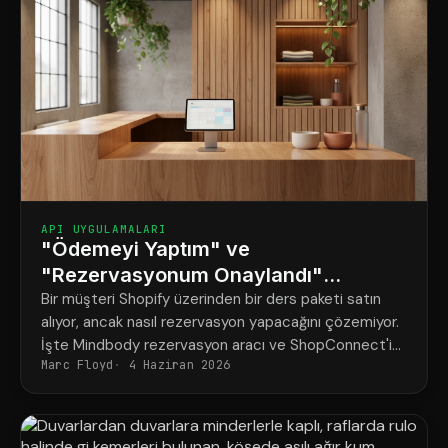
API UYGULAMALARI
"Ödemeyi Yaptım" ve
"Rezervasyonum Onaylandı"
Arasındaki Fark
Bir müşteri Shopify üzerinden bir ders paketi satın
alıyor, ancak nasıl rezervasyon yapacağını çözemiyor.
İşte Mindbody rezervasyon aracı ve ShopConnect'in
Marc Floyd
4 Haziran 2026
bu sorunu nasıl tamamen çözdüğü.