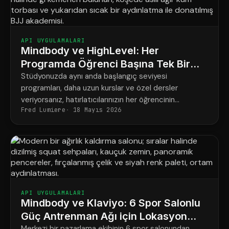
API UYGULAMALARI
Mindbody ve HighLevel: Her
Programda Öğrenci Başına Tek Bir
Net Program
Stüdyonuzda aynı anda başlangıç seviyesi
programları, daha uzun kurslar ve özel dersler
veriyorsanız, hatırlatıcılarınızın her öğrencinin
Fred Lumiere
18 Mayıs 2026
gerçekten ne için rezervasyon yaptırdığına uygun
şekilde ayarlanması şu şekildedir.
API UYGULAMALARI
Mindbody ve Klaviyo: 6 Spor Salonlu
Güç Antrenman Ağı için Lokasyon
Merkezi bir pazarlama ekibinin 6 spor salonundan