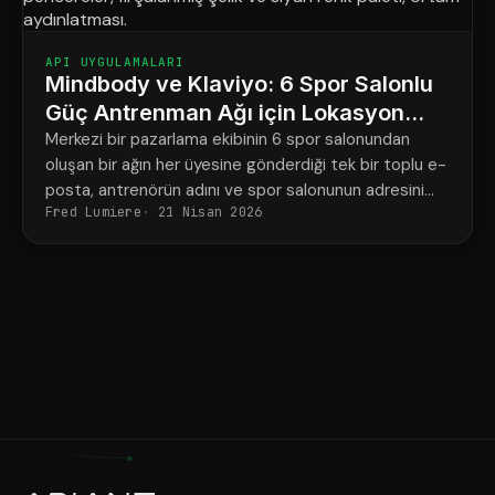
API UYGULAMALARI
Mindbody ve Klaviyo: 6 Spor Salonlu
Güç Antrenman Ağı için Lokasyon
Başına Pazarlama
Merkezi bir pazarlama ekibinin 6 spor salonundan
oluşan bir ağın her üyesine gönderdiği tek bir toplu e-
posta, antrenörün adını ve spor salonunun adresini
Fred Lumiere
21 Nisan 2026
çoğu zaman yanlış yazıyor.