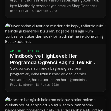
alıyor, ancak nasıl rezervasyon yapacağını çözemiyor.
İşte Mindbody rezervasyon aracı ve ShopConnect'in
Marc Floyd
4 Haziran 2026
bu sorunu nasıl tamamen çözdüğü.
API UYGULAMALARI
Mindbody ve HighLevel: Her
Programda Öğrenci Başına Tek Bir
Net Program
Stüdyonuzda aynı anda başlangıç seviyesi
programları, daha uzun kurslar ve özel dersler
veriyorsanız, hatırlatıcılarınızın her öğrencinin
Fred Lumiere
18 Mayıs 2026
gerçekten ne için rezervasyon yaptırdığına uygun
şekilde ayarlanması şu şekildedir.