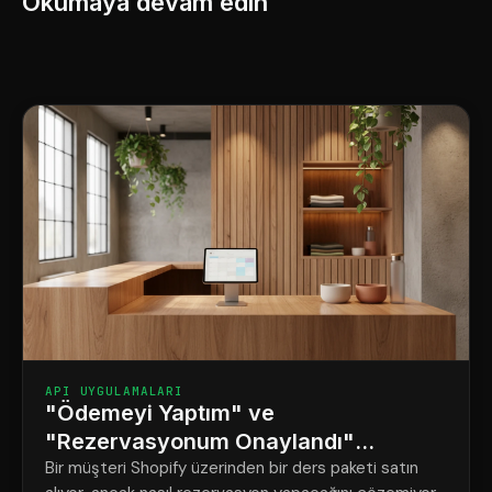
Okumaya devam edin
API UYGULAMALARI
"Ödemeyi Yaptım" ve
"Rezervasyonum Onaylandı"
Arasındaki Fark
Bir müşteri Shopify üzerinden bir ders paketi satın