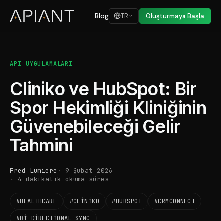
Blog
TR
Oluşturmaya Başla
API UYGULAMALARI
Cliniko ve HubSpot: Bir
Spor Hekimliği Kliniğinin
Güvenebileceği Gelir
Tahmini
Fred Lumiere
9 Şubat 2026
4 dakikalık okuma süresi
#HEALTHCARE
#CLINIKO
#HUBSPOT
#CRMCONNECT
#BI-DIRECTIONAL SYNC