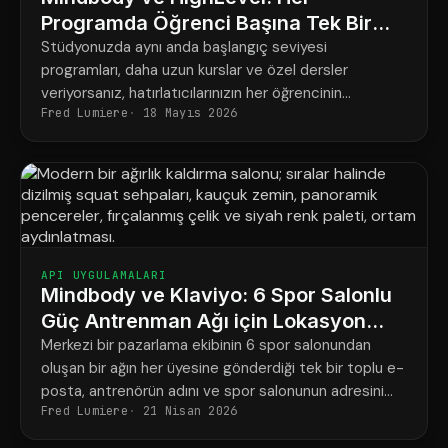
Programda Öğrenci Başına Tek Bir
Net Program
Stüdyonuzda aynı anda başlangıç seviyesi
programları, daha uzun kurslar ve özel dersler
veriyorsanız, hatırlatıcılarınızın her öğrencinin
Fred Lumiere
18 Mayıs 2026
gerçekten ne için rezervasyon yaptırdığına uygun
şekilde ayarlanması şu şekildedir.
API UYGULAMALARI
Mindbody ve Klaviyo: 6 Spor Salonlu
Güç Antrenman Ağı için Lokasyon
Başına Pazarlama
Merkezi bir pazarlama ekibinin 6 spor salonundan
oluşan bir ağın her üyesine gönderdiği tek bir toplu e-
posta, antrenörün adını ve spor salonunun adresini
Fred Lumiere
21 Nisan 2026
çoğu zaman yanlış yazıyor.