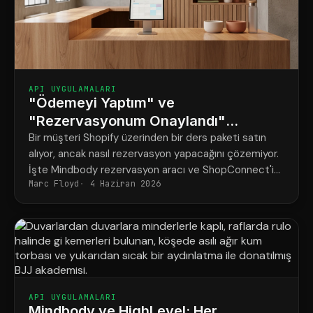
API UYGULAMALARI
"Ödemeyi Yaptım" ve
"Rezervasyonum Onaylandı"
Arasındaki Fark
Bir müşteri Shopify üzerinden bir ders paketi satın
alıyor, ancak nasıl rezervasyon yapacağını çözemiyor.
İşte Mindbody rezervasyon aracı ve ShopConnect'in
Marc Floyd
4 Haziran 2026
bu sorunu nasıl tamamen çözdüğü.
API UYGULAMALARI
Mindbody ve HighLevel: Her