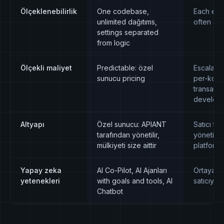
Ölçeklenebilirlik
One codebase,
Each ent
unlimited dağıtıms,
often a c
settings separated
from logic
Ölçekli maliyet
Predictable: özel
Escalates
sunucu pricing
per-kone
transacti
develope
Altyapı
Özel sunucu: APIANT
Satıcı ta
tarafından yönetilir,
yönetilen
mülkiyeti size aittir
platform
Yapay zeka
AI Co-Pilot, AI Ajanları
Ortaya çı
yetenekleri
with goals and tools, AI
satıcıya 
Chatbot