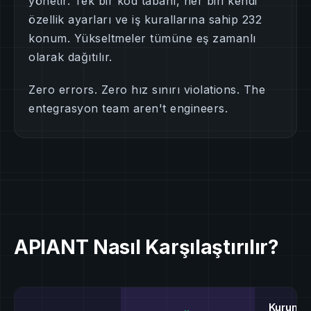
yönetir. Tek bir kod tabanı, her biri kendi
özellik ayarları ve iş kurallarına sahip 232
konum. Yükseltmeler tümüne eş zamanlı
olarak dağıtılır.
Zero errors. Zero hız sınırı violations. The
entegrasyon team aren't engineers.
APIANT Nasıl Karşılaştırılır?
Kurumsa