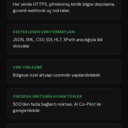
Her yerde HTTPS, şifrelenmiş kimlik bilgisi depolama,
güvenli webhook uç noktaları.
DESTEKLENEN VERI FORMATLARI
JSON, XML, CSV, EDI, HL7, XPath aracılığıyla ikili
dosyalar
VERI YERLEŞIMI
Bölgeye özel altyapı üzerinde yapılandırılabilir.
ÖNCEDEN ÜRETILMIŞ KONEKTÖRLER
500'den fazla bağlantı noktası, AI Co-Pilot ile
genişletilebilir.