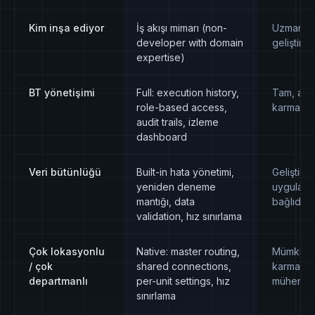
Kim inşa ediyor
İş akışı mimarı (non-
Uzmanlaş
developer with domain
geliştirici
expertise)
BT yönetişimi
Full: execution history,
Tam, anc
role-based access,
karmaşık
audit trails, izleme
dashboard
Veri bütünlüğü
Built-in hata yönetimi,
Geliştirici
yeniden deneme
uygulama
mantığı, data
bağlıdır
validation, hız sınırlama
Çok lokasyonlu
Native: master routing,
Mümkün 
/ çok
shared connections,
karmaşık
departmanlı
per-unit settings, hız
mühendis
sınırlama