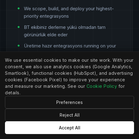
We scope, build, and deploy your highest-
priority entegrasyons
BT ekibiniz derleme yükü olmadan tam
görünürlük elde eder
Üretime hazır entegrasyons running on your
özel sunucu within weeks
We use essential cookies to make our site work. With your
Ongoing support, izleme, and upgrades
consent, we also use analytics cookies (Google Analytics,
handled by APIANT
Smartlook), functional cookies (HubSpot), and advertising
cookies (Facebook Pixel) to improve your experience
and measure our marketing. See our
Cookie Policy
for
Best for: Kurumsal Şirketler that need derin
details.
entegrasyons now and want to validate the
platform before committing internal resources.
Preferences
Reject All
Accept All