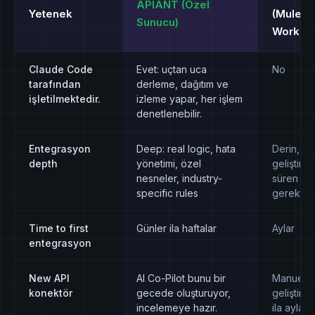
APIANT (Özel
Yetenek
(MuleSo
Sunucu)
Workato
Claude Code
Evet: uçtan uca
No
tarafından
derleme, dağıtım ve
işletilmektedir.
izleme yapar, her işlem
denetlenebilir.
Entegrasyon
Deep: real logic, hata
Derin, a
depth
yönetimi, özel
geliştiric
nesneler, industry-
süren gel
specific rules
gerektirir
Time to first
Günler ila haftalar
Aylar
entegrasyon
New API
AI Co-Pilot bunu bir
Manuel 
konektör
gecede oluşturuyor,
geliştirme
incelemeye hazır.
ila aylar)