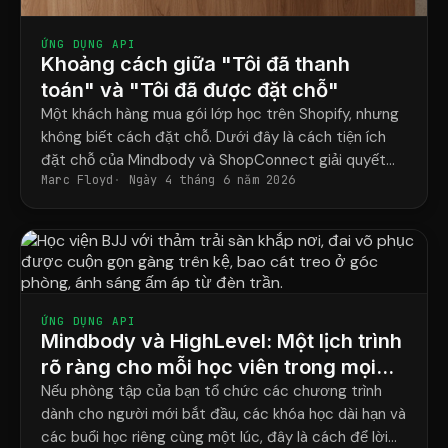
ỨNG DỤNG API
Khoảng cách giữa "Tôi đã thanh
toán" và "Tôi đã được đặt chỗ"
Một khách hàng mua gói lớp học trên Shopify, nhưng
không biết cách đặt chỗ. Dưới đây là cách tiện ích
đặt chỗ của Mindbody và ShopConnect giải quyết
Marc Floyd
Ngày 4 tháng 6 năm 2026
vấn đề đó một cách triệt để.
ỨNG DỤNG API
Mindbody và HighLevel: Một lịch trình
rõ ràng cho mỗi học viên trong mọi
chương trình.
Nếu phòng tập của bạn tổ chức các chương trình
dành cho người mới bắt đầu, các khóa học dài hạn và
các buổi học riêng cùng một lúc, đây là cách để lời