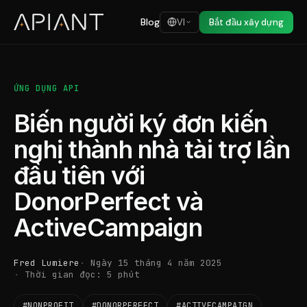
Blog
VI
Bắt đầu xây dựng
ỨNG DỤNG API
Biến người ký đơn kiến
nghị thành nhà tài trợ lần
đầu tiên với
DonorPerfect và
ActiveCampaign
Fred Lumiere
Ngày 15 tháng 4 năm 2025
Thời gian đọc: 5 phút
#NONPROFIT
#DONORPERFECT
#ACTIVECAMPAIGN