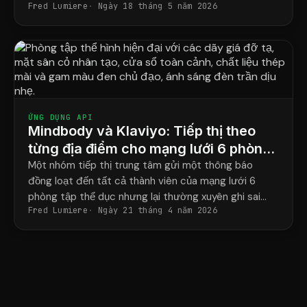
Fred Lumiere
Ngày 18 tháng 5 năm 2026
nhắc của bạn cuối cùng khớp với lịch học thực tế của
từng học viên.
ỨNG DỤNG API
Mindbody và Klaviyo: Tiếp thị theo
từng địa điểm cho mạng lưới 6 phòng
tập thể hình.
Một nhóm tiếp thị trung tâm gửi một thông báo
đồng loạt đến tất cả thành viên của mạng lưới 6
phòng tập thể dục nhưng lại thường xuyên ghi sai
Fred Lumiere
Ngày 21 tháng 4 năm 2026
tên huấn luyện viên và địa chỉ phòng tập đến một
nửa số lần.