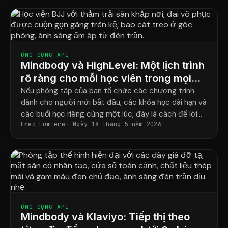
ỨNG DỤNG API
Mindbody và HighLevel: Một lịch trình
rõ ràng cho mỗi học viên trong mọi
chương trình.
Nếu phòng tập của bạn tổ chức các chương trình
dành cho người mới bắt đầu, các khóa học dài hạn và
các buổi học riêng cùng một lúc, đây là cách để lời
Fred Lumiere
Ngày 18 tháng 5 năm 2026
nhắc của bạn cuối cùng khớp với lịch học thực tế của
từng học viên.
ỨNG DỤNG API
Mindbody và Klaviyo: Tiếp thị theo