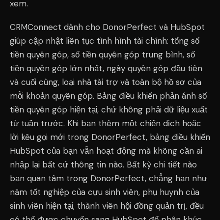
xem.
CRMConnect dành cho DonorPerfect và HubSpot
giúp cập nhật liên tục tình hình tài chính: tổng số
tiền quyên góp, số tiền quyên góp trung bình, số
tiền quyên góp lớn nhất, ngày quyên góp đầu tiên
và cuối cùng, loại nhà tài trợ và toàn bộ hồ sơ của
mỗi khoản quyên góp. Bảng điều khiển phản ánh số
tiền quyên góp hiện tại, chứ không phải dữ liệu xuất
từ tuần trước. Khi bạn thêm một chiến dịch hoặc
lời kêu gọi mới trong DonorPerfect, bảng điều khiển
HubSpot của bạn vẫn hoạt động mà không cần ai
nhập lại bất cứ thông tin nào. Bất kỳ chi tiết nào
bạn quan tâm trong DonorPerfect, chẳng hạn như
năm tốt nghiệp của cựu sinh viên, phụ huynh của
sinh viên hiện tại, thành viên hội đồng quản trị, đều
có thể được chuyển sang HubSpot để phân khúc.