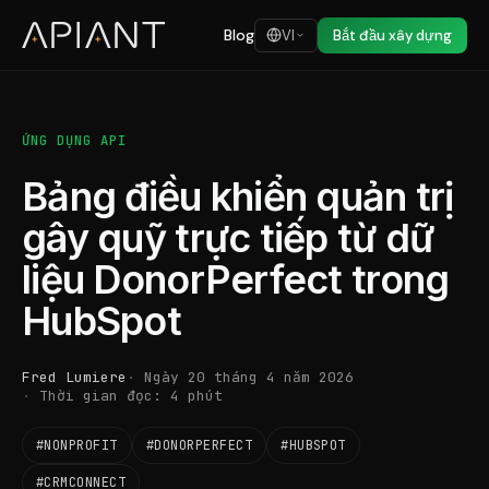
Blog
VI
Bắt đầu xây dựng
ỨNG DỤNG API
Bảng điều khiển quản trị
gây quỹ trực tiếp từ dữ
liệu DonorPerfect trong
HubSpot
Fred Lumiere
Ngày 20 tháng 4 năm 2026
Thời gian đọc: 4 phút
#NONPROFIT
#DONORPERFECT
#HUBSPOT
#CRMCONNECT