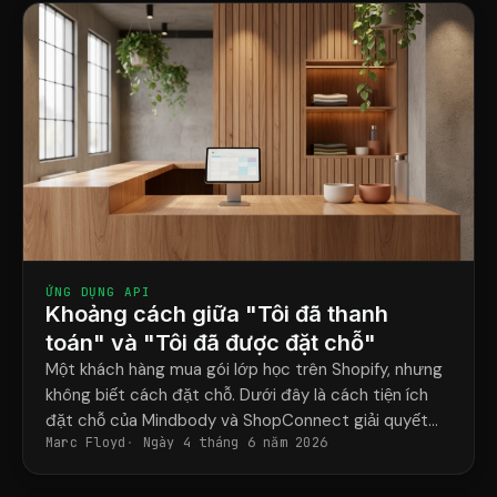
ỨNG DỤNG API
Khoảng cách giữa "Tôi đã thanh
toán" và "Tôi đã được đặt chỗ"
Một khách hàng mua gói lớp học trên Shopify, nhưng
không biết cách đặt chỗ. Dưới đây là cách tiện ích
đặt chỗ của Mindbody và ShopConnect giải quyết
Marc Floyd
Ngày 4 tháng 6 năm 2026
vấn đề đó một cách triệt để.