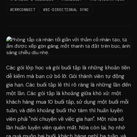
#CRMCONNECT
#BI-DIRECTIONAL SYNC
Các gói lớp học và gói buổi tập là những khoản tiền
dễ kiếm mà bạn cứ bỏ lỡ. Gói thành viên tự động
gia hạn. Các buổi tập lẻ thì rõ ràng là những lần đến
một lần. Các gói tập là khoảng giữa khó xử: một
khách hàng mua 10 buổi tập, sử dụng một buổi mỗi
tuần, và đến khoảng buổi thứ tám thì huấn luyện
viên phải "nói chuyện về việc gia hạn". Một nửa số
lần huấn luyện viên quên mất. Nửa còn lại, họ nhớ
ra quá muộn hai buổi, khách hàng nghỉ ba tuần, và