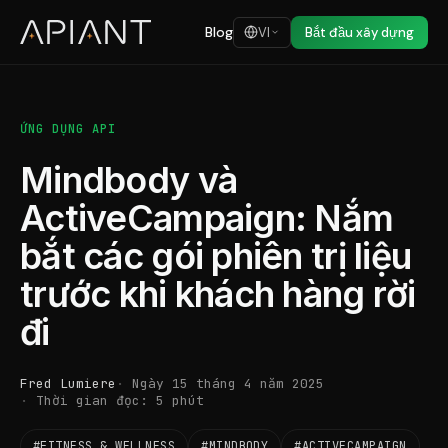
Blog
VI
Bắt đầu xây dựng
ỨNG DỤNG API
Mindbody và
ActiveCampaign: Nắm
bắt các gói phiên trị liệu
trước khi khách hàng rời
đi
Fred Lumiere
Ngày 15 tháng 4 năm 2025
Thời gian đọc: 5 phút
#FITNESS & WELLNESS
#MINDBODY
#ACTIVECAMPAIGN