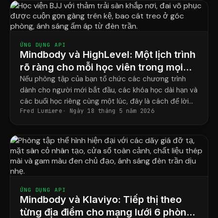
ỨNG DỤNG API
Mindbody và HighLevel: Một lịch trình
rõ ràng cho mỗi học viên trong mọi
chương trình.
Nếu phòng tập của bạn tổ chức các chương trình
dành cho người mới bắt đầu, các khóa học dài hạn và
các buổi học riêng cùng một lúc, đây là cách để lời
Fred Lumiere
Ngày 18 tháng 5 năm 2026
nhắc của bạn cuối cùng khớp với lịch học thực tế của
từng học viên.
ỨNG DỤNG API
Mindbody và Klaviyo: Tiếp thị theo
từng địa điểm cho mạng lưới 6 phòng