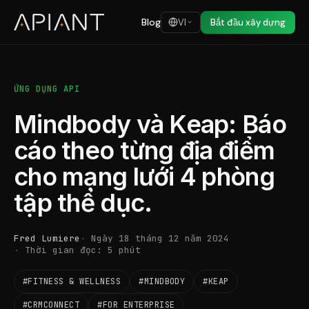
Blog
VI
Bắt đầu xây dựng
ỨNG DỤNG API
Mindbody và Keap: Báo
cáo theo từng địa điểm
cho mạng lưới 4 phòng
tập thể dục.
Fred Lumiere
Ngày 18 tháng 12 năm 2024
Thời gian đọc: 5 phút
#FITNESS & WELLNESS
#MINDBODY
#KEAP
#CRMCONNECT
#FOR ENTERPRISE