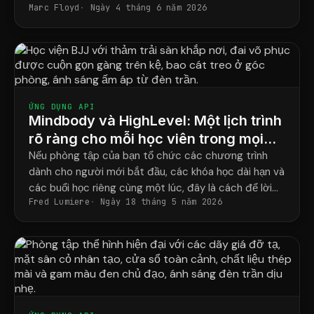
Marc Floyd
Ngày 4 tháng 6 năm 2026
vấn đề đó một cách triệt để.
ỨNG DỤNG API
Mindbody và HighLevel: Một lịch trình
rõ ràng cho mỗi học viên trong mọi
chương trình.
Nếu phòng tập của bạn tổ chức các chương trình
dành cho người mới bắt đầu, các khóa học dài hạn và
các buổi học riêng cùng một lúc, đây là cách để lời
Fred Lumiere
Ngày 18 tháng 5 năm 2026
nhắc của bạn cuối cùng khớp với lịch học thực tế của
từng học viên.