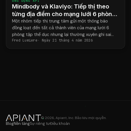
ỨNG DỤNG API
Mindbody và Klaviyo: Tiếp thị theo
từng địa điểm cho mạng lưới 6 phòng
tập thể hình.
Một nhóm tiếp thị trung tâm gửi một thông báo
đồng loạt đến tất cả thành viên của mạng lưới 6
phòng tập thể dục nhưng lại thường xuyên ghi sai
Fred Lumiere
Ngày 21 tháng 4 năm 2026
tên huấn luyện viên và địa chỉ phòng tập đến một
nửa số lần.
© 2026, Apiant, Inc. Bảo lưu mọi quyền.
Blog
Nền tảng
Sự riêng tư
Điều khoản