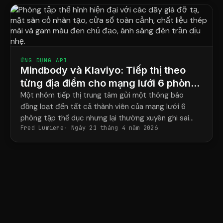
ỨNG DỤNG API
Mindbody và Klaviyo: Tiếp thị theo
từng địa điểm cho mạng lưới 6 phòng
tập thể hình.
Một nhóm tiếp thị trung tâm gửi một thông báo
đồng loạt đến tất cả thành viên của mạng lưới 6
phòng tập thể dục nhưng lại thường xuyên ghi sai
Fred Lumiere
Ngày 21 tháng 4 năm 2026
tên huấn luyện viên và địa chỉ phòng tập đến một
nửa số lần.