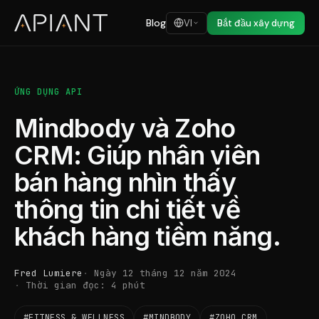
Blog
VI
Bắt đầu xây dựng
ỨNG DỤNG API
Mindbody và Zoho
CRM: Giúp nhân viên
bán hàng nhìn thấy
thông tin chi tiết về
khách hàng tiềm năng.
Fred Lumiere
Ngày 12 tháng 12 năm 2024
Thời gian đọc: 4 phút
#FITNESS & WELLNESS
#MINDBODY
#ZOHO CRM