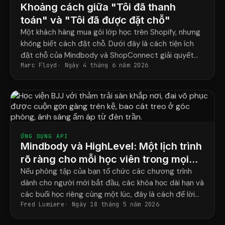
Khoảng cách giữa "Tôi đã thanh
toán" và "Tôi đã được đặt chỗ"
Một khách hàng mua gói lớp học trên Shopify, nhưng
không biết cách đặt chỗ. Dưới đây là cách tiện ích
đặt chỗ của Mindbody và ShopConnect giải quyết
Marc Floyd
Ngày 4 tháng 6 năm 2026
vấn đề đó một cách triệt để.
ỨNG DỤNG API
Mindbody và HighLevel: Một lịch trình
rõ ràng cho mỗi học viên trong mọi
chương trình.
Nếu phòng tập của bạn tổ chức các chương trình
dành cho người mới bắt đầu, các khóa học dài hạn và
các buổi học riêng cùng một lúc, đây là cách để lời
Fred Lumiere
Ngày 18 tháng 5 năm 2026
nhắc của bạn cuối cùng khớp với lịch học thực tế của
từng học viên.