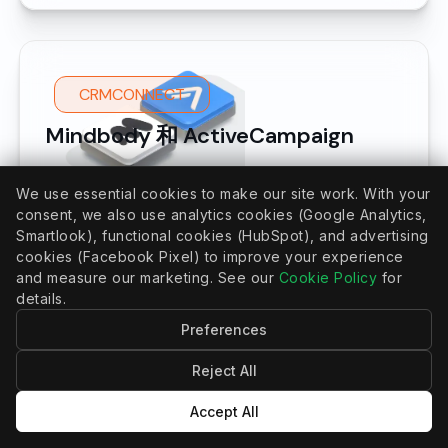
CRMCONNECT
Mindbody 和 ActiveCampaign
Instantly sync Mindbody client profiles,
We use essential cookies to make our site work. With your
activities, memberships, and purchases
consent, we also use analytics cookies (Google Analytics,
into ActiveCampaign, powering targeted
Smartlook), functional cookies (HubSpot), and advertising
marketing, personalized automations, and
cookies (Facebook Pixel) to improve your experience
revenue-driving client journeys—
and measure our marketing. See our
Cookie Policy
for
details.
effortlessly.
Preferences
了解更多
Reject All
Accept All