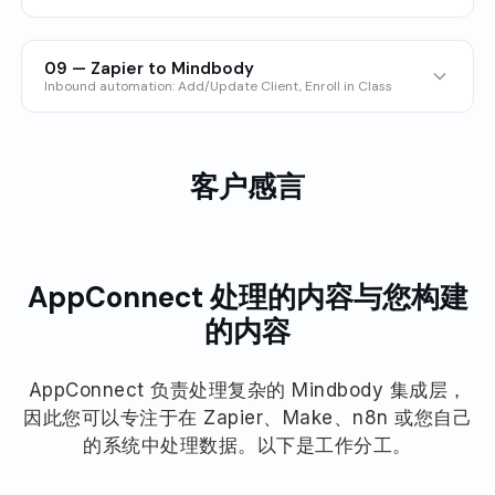
Next Class ID
Next Appointment Name
Home Phone
Is Company
Is Liability Released
Class Program Name
Class Session Type Name
Client Work Extension
Location ID
Site ID
Is Cancelled
Is Staff A Substitute
Client Postal Code
Client Country
Client Birth Date
Class Program Name
Class Session Type Name
TRIGGER FIELDS (20)
Home Phone
Is Company
Is Liability Released
Next Appointment Start Date/Time
Next Appointment ID
Is Prospect
Last Name
Liability Agreement Date/Time
Is Waitlist Available
Is Intended For Online Viewing
Client Gender
Client Red Alert
Client Status
NEXT VISIT (6)
LOCATION (1)
NEXT VISIT (6)
Is Prospect
Last Name
Liability Agreement Date/Time
Mobile Phone
Notes
Photo URL
Postal Code
Address Line1
Address Line2
City
Description
Assistant One ID
Assistant One Name
Assistant Two ID
Client Account Balance
Client Home Location ID
LOCATION (1)
09 — Zapier to Mindbody
Next Class Name
Next Class Start Date/Time
Location Name
Mobile Phone
Notes
Photo URL
Postal Code
Next Class Name
Red Alert
Referred By
Next Class Start Date/Time
Send Account Emails
Has Classes
Latitude
Location ID
Longitude
Assistant Two Name
Home Studio Name
Client Sales Rep First Name
Inbound automation: Add/Update Client, Enroll in Class
Location Name
Next Class ID
Next Appointment Name
Red Alert
Referred By
Send Account Emails
Next Class ID
Send Account Texts
Next Appointment Name
Send Promotional Emails
Name
Phone
Phone Extension
Postal Code
Site ID
Client Sales Rep Last Name
Client Sales Rep ID
EVENT METADATA (5)
CLASS ENRICHMENT (5)
Next Appointment Start Date/Time
Next Appointment ID
Send Account Texts
Send Promotional Emails
Next Appointment Start Date/Time
Send Promotional Texts
Send Schedule Emails
Next Appointment ID
State
Tax1
Tax2
Tax3
Tax4
Tax5
Web Color5
EVENT METADATA (5)
Client Notes
Client Yellow Alert
Client First Class Date
Event ID
Event Instance Origin
This is an inbound automation (Zapier to Mindbody). It
Class Name
Class Category
Class Subcategory
Send Promotional Texts
Send Schedule Emails
Send Schedule Texts
State
Status
Work Phone
Client Work Extension
does not produce webhook output fields.
LOCATION (1)
Event ID
Event Instance Origin
Event Instance Origination Date/Time
EVENT METADATA (5)
EVENT METADATA (4)
Class Program Name
Class Session Type Name
Send Schedule Texts
State
Status
Work Phone
Yellow Alert
Home Studio Name
First Class Date
客户感言
Event Instance Origination Date/Time
Location Name
Event Schema Version
Message ID
Event ID
Event Instance Origin
LOCATION (1)
Event ID
Event Instance Origination Date/Time
Yellow Alert
Home Studio Name
First Class Date
Work Extension
Event Schema Version
Message ID
EVENT METADATA (4)
Event Instance Origination Date/Time
Event Schema Version
Message ID
Location Name
Work Extension
EVENT METADATA (5)
Event ID
Event Instance Origination Date/Time
LOCATION (1)
Event Schema Version
Message ID
Event ID
Event Instance Origin
EVENT METADATA (5)
LOCATION (1)
Event Schema Version
Message ID
Location Name
Event Instance Origination Date/Time
Event ID
Event Instance Origin
Location Name
AppConnect 处理的内容与您构建
Event Schema Version
Message ID
EVENT METADATA (5)
Event Instance Origination Date/Time
EVENT METADATA (5)
的内容
Event ID
Event Instance Origin
Event Schema Version
Message ID
Event ID
Event Instance Origin
Event Instance Origination Date/Time
Event Instance Origination Date/Time
Event Schema Version
Message ID
AppConnect 负责处理复杂的 Mindbody 集成层，
Event Schema Version
Message ID
因此您可以专注于在 Zapier、Make、n8n 或您自己
的系统中处理数据。以下是工作分工。