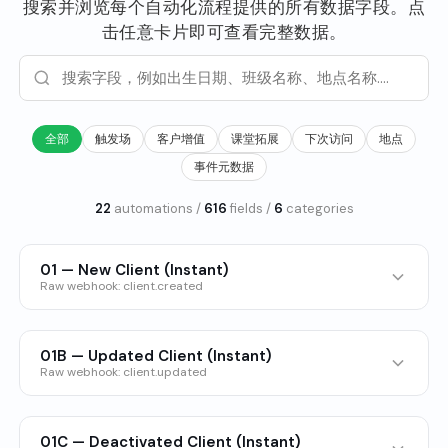
搜索并浏览每个自动化流程提供的所有数据字段。点
击任意卡片即可查看完整数据。
全部
触发场
客户增值
课堂拓展
下次访问
地点
事件元数据
22
automations /
616
fields /
6
categories
01 — New Client (Instant)
Raw webhook: client.created
TRIGGER FIELDS (35)
Address Line1
Address Line2
01B — Updated Client (Instant)
Appointment Gender Preference
Birth Date/Time
City
Raw webhook: client.updated
Client ID
Client Number Of Visits At Site
TRIGGER FIELDS (42)
Client Unique ID
Country
Creation Date/Time
Email
Address Line1
Address Line2
First Appointment Date/Time
First Name
Gender
01C — Deactivated Client (Instant)