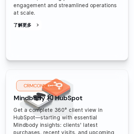
engagement and streamlined operations
at scale.
了解更多
CRMCONNECT
Mindbody 和 HubSpot
Get a complete 360° client view in
HubSpot—starting with essential
Mindbody insights: clients' latest
purchases, recent visits, and upcoming