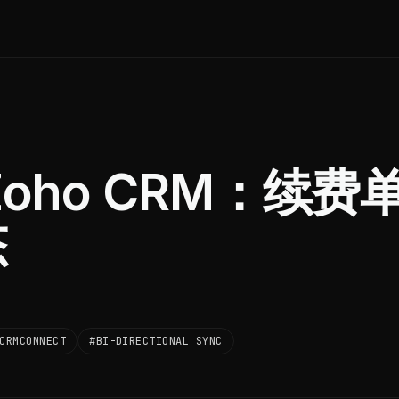
 Zoho CRM：续费
态
CRMCONNECT
#BI-DIRECTIONAL SYNC