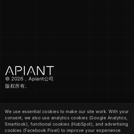
© 2026，Apiant公司
版权所有。
公司
We use essential cookies to make our site work. With your
隐私政策
consent, we also use analytics cookies (Google Analytics,
Cookie政策
Cookie 设置
Smartlook), functional cookies (HubSpot), and advertising
服务条款
cookies (Facebook Pixel) to improve your experience