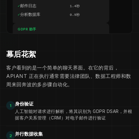
✓
邮件日志
1.4秒
✓
分析数据库
0.9秒
GDPR 助手
您的数据报告已准备就绪。以下是 5 个系统
的发现摘要：
幕后花絮
联系记录
HubSpot
客户看到的是一个简单的聊天界面。在它的背后，
支持票
3 张门票
APIANT 正在执行通常需要法律团队、数据工程师和数
付款记录
12 张发票
周来回奔波的多步骤自动化。
邮件通讯
47 电子邮件
行为数据
会话日志
身份验证
1
详细的 PDF 报告已发送至
人工智能对请求进行解析，将其识别为 GDPR DSAR，并根
jane.doe@example.com。您也可以要求删除
据客户关系管理（CRM）对电子邮件进行验证
数据。您想继续吗？
并行数据收集
2
是的，请删除我的所有数据。