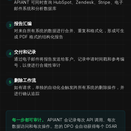
APIANT 可同时查询 HubSpot、Zendesk、Stripe、电子
邮件系统和分析数据库
GDPR 助手
已提交数据删除请求。根据我们的保留政
报告汇编
策，您的数据将在 72 小时内从所有系统中删
3
除。完成后，您将通过
对来自所有系统的数据进行合并、重复和格式化，形成可生
jane.doe@example.com 收到一封确认电子
成 PDF 格式的结构化报告
邮件。
交付和记录
参考文献：DSAR-2026-04182 | 登录进行合规性审
4
计
通过电子邮件将报告发送给客户。记录申请时间戳和参考编
号，以便进行合规性审计
删除工作流
5
如有请求，单独的自动化会触发跨所有系统的删除操作，并
进行确认追踪
每一步都可审计。
APIANT 会记录每次 API 调用、每次
数据访问和每次操作。您的 DPO 会自动获得每个 DSAR