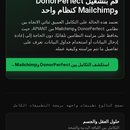
قم بتشغيل DonorPerfect
وMailchimp كنظام واحد
تعتمد هذه الحالة على التكامل العميق ثنائي الاتجاه بين
نظامي DonorPerfect وMailchimp من APIANT، حيث
يحافظ على مزامنة النظامين تلقائيًا، دون الحاجة إلى إعادة
إدخال البيانات أو استخدام جداول البيانات. تعرف على
تفاصيل ما تتم مزامنته وكيفية عمله.
استكشف التكامل بين DonorPerfect وMailchimp
→
تصفح كتالوج تطبيقات واجهة برمجة التطبيقات الكامل
حلول العقل والجسم
التكامل بين اللياقة البدنية والصحة