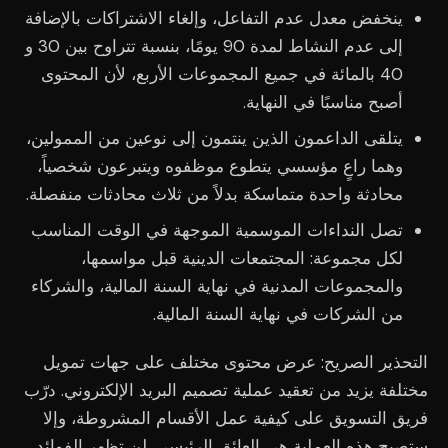
ينخفض معدل عدم التفاعل، وإلغاء الاشتراكات بالإضافة
إلى عدم النشاط لمدة 90 يومًا، بنسبة تتراوح بين 30 و
40 بالمائة في جميع المجموعات الأربع، لأن المحتوى
أصبح مناسبًا في النهاية.
يتلقى الداعمون الذين ينتمون إلى نوعين من الممولين،
وهما راعٍ مؤسسي يتطوع موظفوه ويتبرعون شخصياً،
محادثة واحدة متماسكة بدلاً من ثلاث محادثات منفصلة.
تصل النداءات الموسمية الموجهة في الوقت المناسب
لكل مجموعة: المجتمعات الدينية قبل مواسمها،
والمجموعات المدنية في نهاية السنة المالية، والشركاء
من الشركات في نهاية السنة المالية.
التحذير الصريح: عرض محتوى مختلف على جهات تمويل
مختلفة يزيد من تعقيد عملية تصميم البريد الإلكتروني. درّب
فريق التسويق على كيفية عمل الأقسام المشروطة، وإلا
ستصبح هذه العملية هي العائق الرئيسي. لن تظهر الفوائد