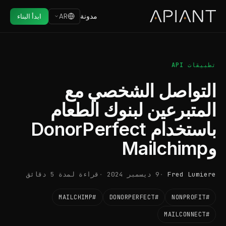
مدونة
AR
ابدأ البناء
تطبيقات API
التواصل الشخصي مع
المتبرعين لبنوك الطعام
باستخدام DonorPerfect
وMailchimp
Fred Lumiere
9 ديسمبر 2024
قراءة لمدة 5 دقائق
#MAILCHIMP
#DONORPERFECT
#NONPROFIT
#MAILCONNECT