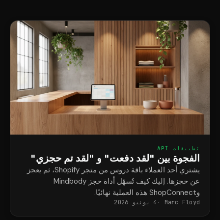
تطبيقات API
الفجوة بين "لقد دفعت" و "لقد تم حجزي"
يشتري أحد العملاء باقة دروس من متجر Shopify، ثم يعجز
عن حجزها. إليك كيف تُسهّل أداة حجز Mindbody
وShopConnect هذه العملية نهائيًا.
Marc Floyd
4 يونيو 2026