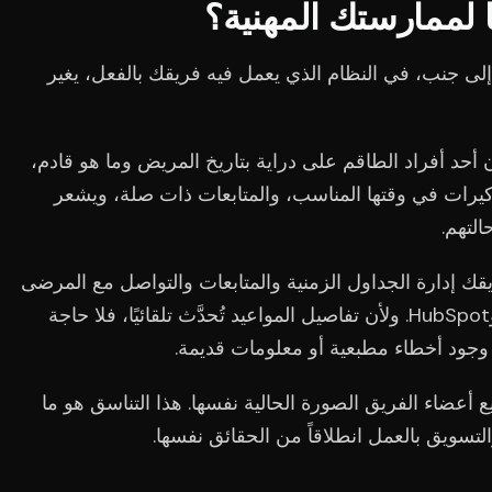
ًا لممارستك المهنية؟
ا إلى جنب، في النظام الذي يعمل فيه فريقك بالفعل، يغير
أحد أفراد الطاقم على دراية بتاريخ المريض وما هو قادم،
ذكيرات في وقتها المناسب، والمتابعات ذات صلة، ويشعر
التهم.
ك إدارة الجداول الزمنية والمتابعات والتواصل مع المرضى
دون الحاجة للتنقل بين منصتي Cliniko وHubSpot. ولأن تفاصيل المواعيد تُحدَّث تلقائيًا، فلا حاجة
دم وجود أخطاء مطبعية أو معلومات قديمة.
أعضاء الفريق الصورة الحالية نفسها. هذا التناسق هو ما
سويق بالعمل انطلاقاً من الحقائق نفسها.