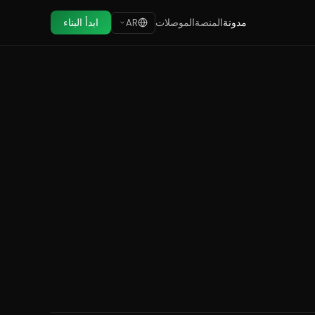
مدونة
المنصة
الموصلات
ابدأ البناء
AR