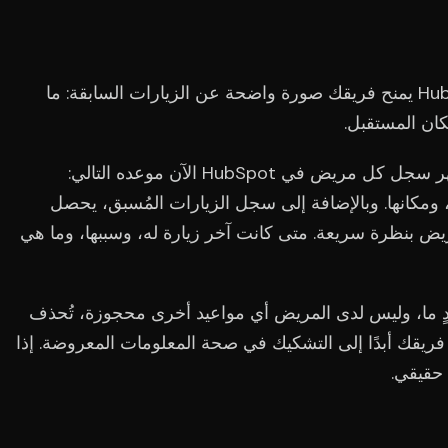
حتى الآن، كان سجل المريض في HubSpot يمنح فريقك صورة واضحة عن الزيارات السابقة: ما
كان المستقبل.
يُكمّل هذا التحديث جميع المعلومات. يُظهر سجل كل مريض في HubSpot الآن موعده التالي:
، ومكانها. وبالإضافة إلى سجل الزيارات المُسبق، يحصل
بنظرة سريعة. متى كانت آخر زيارة له، وسببها، وما هي
عدٍ ما، وليس لدى المريض أي مواعيد أخرى محجوزة، تُحذف
طر فريقك أبدًا إلى التشكيك في صحة المعلومات المعروضة. إذا