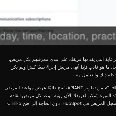
لرعاية التي يقدمها فريقك على مدى معرفتهم بكل مريض.
ا هو قادم. فإذا أنهى مريض إجراءً طبيًا كبيرًا ولم يكن
ظة ذلك والتعامل معه.
CRMConnect: تطبيق Cliniko to HubSpot، من تطوير APIANT، يُتيح دائمًا عرض مواعيد المرضى
الأخير هذه الميزة. يُمكن لفريقك الآن رؤية موعد كل مريض القادم
دون الحاجة إلى فتح Cliniko.