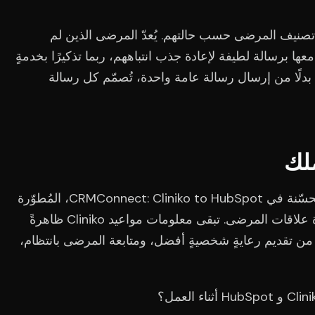
 تصنيف المرضى حسب حالتهم. يُعدّ المرضى الذين لم
 معها برسالة لطيفة لإعادة جذب انتباههم، ربما تذكيرًا بخدمةٍ
 بدلًا من إرسال رسالة عامة واحدة، تُصمّم كل رسالة
ملك
تُتيح لك ميزة عرض المواعيد القادمة المُحسّنة في CRMConnect: Cliniko to HubSpot، المُطوّرة
من قِبل APIANT، ميزةً حقيقيةً في إدارة علاقات المرضى. تبقى معلومات مواعيد Cliniko ظاهرةً
 ما يُمكّن فريقك من تقديم رعايةٍ شخصيةٍ أفضل، ومتابعة المرضى بانتظام،