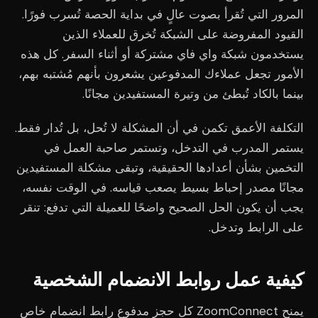
المرور التي تُقرأ بصوت عالٍ في بداية الحصة تُسرب فورًا.
القيود المفروضة على الشبكة تُخرق للعملاء الذين
يستخدمون شبكة واي فاي مشتركة أو أثناء السفر. كل هذه
الأمور تجعل عملاءك المدفوعين يشعرون بأنهم مُشتبه بهم،
بينما بالكاد تُبطئ من وتيرة المستفيدين مجانًا.
التكلفة الأعمق تكمن في أن المشكلة لا تُحل، بل تُدار فقط.
يستمر المدرب في التدخل، وتستمر صاحبة العمل في
التخمين بشأن أعدادها الحقيقية، وتبقى مشكلة المستفيدين
مجانًا مصدر إحباط بسيط يصعب قياسه. في الوقت نفسه،
يجب أن يكون الحل الصحيح واضحًا للعميلة التي تدفع: تنقر
على الرابط وتدخل.
كيفية عمل روابط الانضمام الشخصية
يمنح ZoomConnect كل حجز مدفوع رابط انضمام خاص