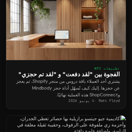
تطبيقات API
الفجوة بين "لقد دفعت" و "لقد تم حجزي"
يشتري أحد العملاء باقة دروس من متجر Shopify، ثم يعجز
عن حجزها. إليك كيف تُسهّل أداة حجز Mindbody
وShopConnect هذه العملية نهائيًا.
Marc Floyd
4 يونيو 2026