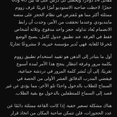
مقابل 24 دولارًا. ويحصل كل درس على ما بين 40 و60
حجزًا. لاحظت صاحبة الاستوديو أمرًا غريبًا: غرف زووم
ممتلئة أكثر مما هو مُفترض في نظام الحجز على منصة
مايندبودي. وعندما تحققت من الأمر، وجدت أن رابط
الانضمام يُعاد تداوله. حجز واحد مدفوع، وثلاثة أشخاص
فقط في الغرفة. عند تطبيق جدول كامل، يصبح الوضع
مُحرجًا للغاية. فهي تُدير مؤسسة خيرية، لا مشروعًا تجاريًا.
أول ما يتبادر إلى الذهن هو تقييد استخدام تطبيق زووم
بكلمة مرور وغرفة انتظار. ينجح هذا الأمر لمدة أسبوع
تقريبًا، إلى أن تُنشر كلمة المرور في دردشة جماعية،
فيقضي المدرب الدقائق العشر الأولى من الحصة في
السماح للطلاب بالدخول واحدًا تلو الآخر، مما يؤدي عن غير
قصد إلى السماح للمتطفلين بالدخول مع بقية الطلاب.
هناك مشكلة تسعير خفية. إذا كانت القاعة ممتلئة دائمًا عن
عدد الحجوزات، فلن تتمكن صاحبة المكان من اتخاذ قرار