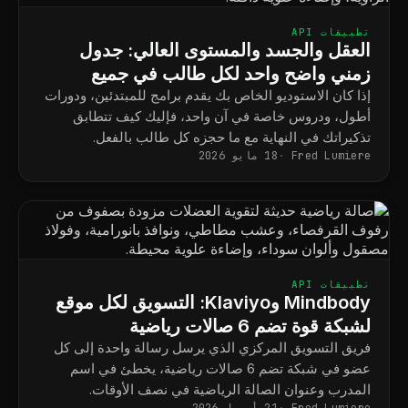
تطبيقات API
العقل والجسد والمستوى العالي: جدول
زمني واضح واحد لكل طالب في جميع
البرامج
إذا كان الاستوديو الخاص بك يقدم برامج للمبتدئين، ودورات
أطول، ودروس خاصة في آن واحد، فإليك كيف تتطابق
تذكيراتك في النهاية مع ما حجزه كل طالب بالفعل.
Fred Lumiere
18 مايو 2026
تطبيقات API
Mindbody وKlaviyo: التسويق لكل موقع
لشبكة قوة تضم 6 صالات رياضية
فريق التسويق المركزي الذي يرسل رسالة واحدة إلى كل
عضو في شبكة تضم 6 صالات رياضية، يخطئ في اسم
المدرب وعنوان الصالة الرياضية في نصف الأوقات.