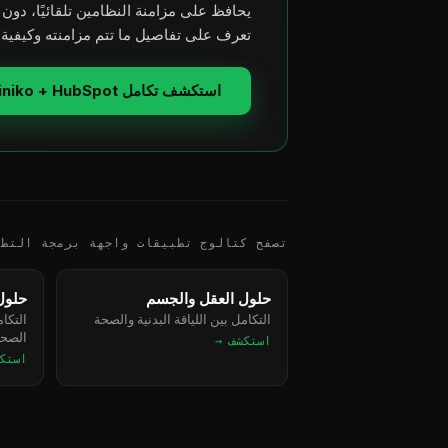
يحافظ على مزامنة النظامين تلقائيًا، دون 
تعرف على تفاصيل ما تتم مزامنته وكيفية 
استكشف تكامل Cliniko + HubSpot
تصفح كتالوج تطبيقات واجهة برمجة التطب
حلول العقل والجسم
حلول 
التكامل بين اللياقة البدنية والصحة
التكا
الصحي
استكشف →
استك