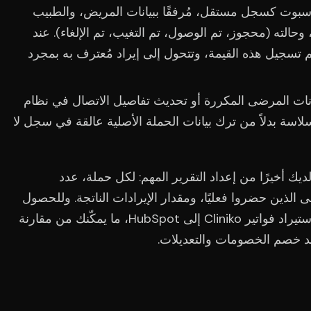
بوت كسجل مستقل، مُرفقًا ببيانات المريض، والطبيب
 وحالته (محجوز، تم الوصول، تم التغيب، تم الإلغاء). عند
ي بقيمة 180 دولارًا، يتم تسجيل هذه القيمة، وتتحول إلى إيراد مُعترف به بمجرد
انات المرضى المكررة أو تحديث تفاصيل الاتصال في نظام
فق بسلاسة بدلاً من ترك بيانات الحملة الأصلية عالقة في سجل لا
ك أخيرًا من إعداد التقرير المهم: لكل حملة، عدد
 الذين حضروا فعليًا، ومقدار الإيرادات الناتجة. وللحصول
على رؤية أشمل، يتيح لك نفس الإعداد استيراد فواتير Cliniko إلى HubSpot، ما يمكّنك من مقارنة
بعد خصم الخصومات والتعديلات.