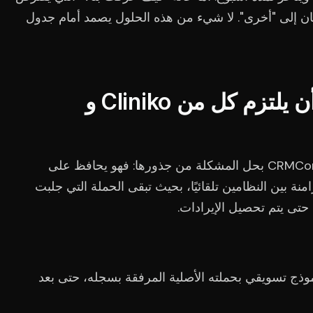
حيان إلى "أخرى". لا شيء من هذه الحلول يصمد أمام جدول
كيف يعمل ذلك بمجرد أن يلتزم كل من Cliniko و
يقوم CRMConnect for Cliniko and HubSpot بحل المشكلة من جذورها: فهو يحافظ على
نة بين النظامين تلقائيًا، بحيث تبقى الحملة التي جلبت
تى يتم تحصيل الإيرادات.
 تسويقي بحملته الأصلية المرفقة بسجله، حتى بعد