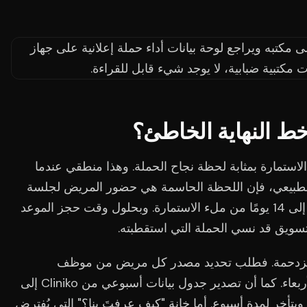
 خط النهاية الخاطئ؟
استمارة بمثابة لحظة نجاح الحملة. وهذا منطقي عندما
اج الطبيعي، فإن اللحظة الحاسمة هي حضور المريض لجلسة
التقييم الأولية، والتي غالبًا ما تكون بعد 9 إلى 14 يومًا من ملء الاستمارة. وبحلول وقت حجز الموعد
تسويق قد نسي الحملة التي استقطبته.
ة مزدحمة. فطلب تحديد مصدر كل مريض من موظف
الاستقبال يُنجز يوم الثلاثاء ويُنسى يوم الأربعاء. كما أن تصدير جدول بيانات أسبوعي من Cliniko إلى
 ويتأخر لمدة أسبوع. أما خانة "كيف عرفتَ بنا؟" التي يُفترض