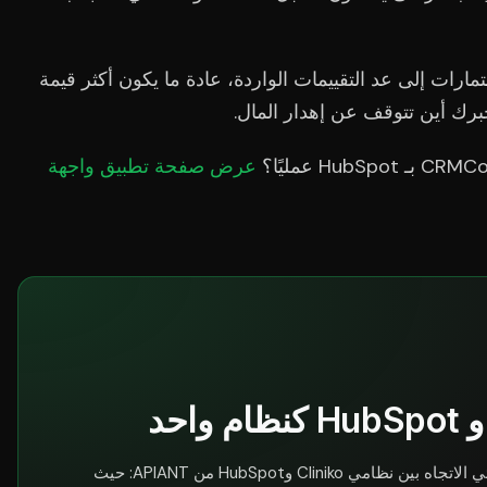
ارات إلى عد التقييمات الواردة، عادة ما يكون أكثر قيمة
خبرك أين تتوقف عن إهدار المال.
عرض صفحة تطبيق واجهة
تعتمد هذه الحالة على التكامل العميق ثنائي الاتجاه بين نظامي Cliniko وHubSpot من APIANT: حيث