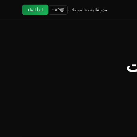
مدونة
المنصة
الموصلات
ابدأ البناء
AR
ت