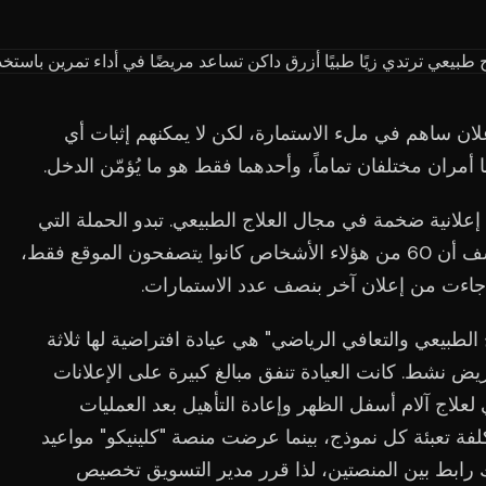
ان ساهم في ملء الاستمارة، لكن لا يمكنهم إثبات أي
أمران مختلفان تماماً، وأحدهما فقط هو ما يُؤمّن الدخل.
 إعلانية ضخمة في مجال العلاج الطبيعي. تبدو الحملة التي
تُنتج 80 استمارة شهريًا ناجحةً حتى تكتشف أن 60 من هؤلاء الأشخاص كانوا يتصفحون الموقع فقط،
جاءت من إعلان آخر بنصف عدد الاستمارات.
اج الطبيعي والتعافي الرياضي" هي عيادة افتراضية لها ثلاثة
 تضم 14 معالجاً وحوالي 9000 مريض نشط. كانت العيادة تنفق مبالغ كبيرة على الإعلانات
علاج آلام أسفل الظهر وإعادة التأهيل بعد العمليات
 تعبئة كل نموذج، بينما عرضت منصة "كلينيكو" مواعيد
اك رابط بين المنصتين، لذا قرر مدير التسويق تخصيص