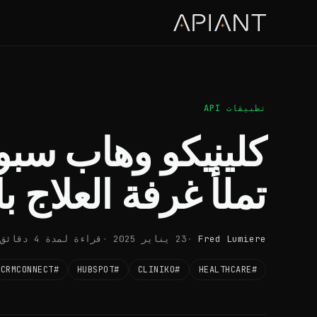
تطبيقات API
كلينيكو وهاب سبوت
تملأ غرفة العلاج ب
Fred Lumiere
23 يناير 2025
قراءة لمدة 4 دقائق
#CRMCONNECT
#HUBSPOT
#CLINIKO
#HEALTHCARE