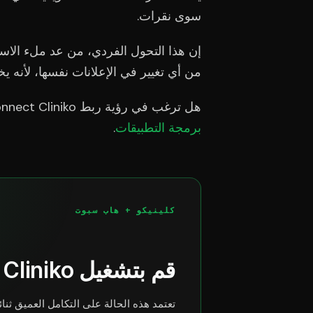
سوى نقرات.
إن هذا التحول الفردي، من عد ملء الاستم
من أي تغيير في الإعلانات نفسها، لأنه ي
هل ترغب في رؤية ربط CRMConnect Cliniko بـ HubSpot عمليًا؟
برمجة التطبيقات
.
كلينيكو + هاب سبوت
قم بتشغيل Cliniko و HubSpot كنظام واحد