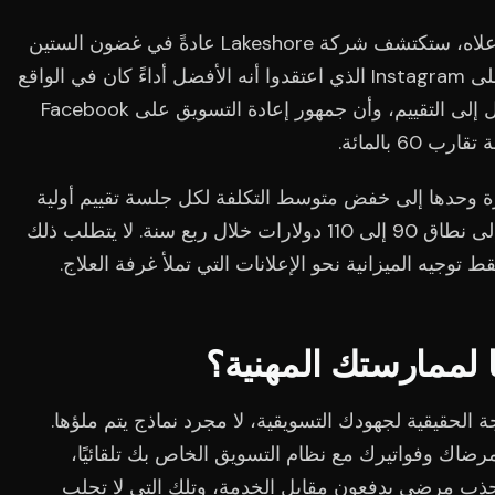
من خلال العمل مع الأشكال التوضيحية أعلاه، ستكتشف شركة Lakeshore عادةً في غضون الستين
يومًا الأولى أن إعلان آلام أسفل الظهر على Instagram الذي اعتقدوا أنه الأفضل أداءً كان في الواقع
في المرتبة الثالثة من حيث تكلفة الوصول إلى التقييم، وأن جمهور إعادة التسويق على Facebook
60 بالمائة.
ارة وحدها إلى خفض متوسط التكلفة لكل جلسة تقييم أولية
محجوزة من نطاق 140 إلى 160 دولارًا إلى نطاق 90 إلى 110 دولارات خلال ربع سنة. لا يتطلب ذلك
 توجيه الميزانية نحو الإعلانات التي تملأ غرفة العلاج.
ًا لممارستك المهنية؟
ة الحقيقية لجهودك التسويقية، لا مجرد نماذج يتم ملؤها.
اك وفواتيرك مع نظام التسويق الخاص بك تلقائيًا،
جذب مرضى يدفعون مقابل الخدمة، وتلك التي لا تجلب