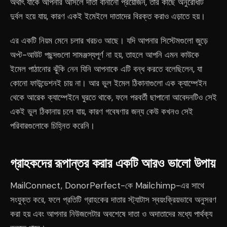
অর্থাৎ যাকে আপনার আসলে দাতা বানানো প্রয়োজন, তার কাছে অনুরোধটি
দুর্বল হয়ে যায়, কারণ একই ইমেইলে দাতাদের বিরক্ত করাও এড়াতে হয়।
এর একটি নিয়ম মেনে চলার খরচও আছে। যদি আপনার সিস্টেমগুলো জুড়ে
অপ্ট-আউট পছন্দগুলো সামঞ্জস্যপূর্ণ না হয়, তাহলে আপনি এমন কাউকে
ইমেল পাঠানোর ঝুঁকি নেন যিনি আপনাকে এটি বন্ধ করতে বলেছিলেন, যা
কোনো ফাউন্ডেশনই চায় না। আর ভুল ইমেল ঠিকানাগুলো এক ক্যাম্পেইন
থেকে আরেক ক্যাম্পেইনে ঘুরতে থাকে, ফলে পরবর্তী ছাপানো আবেদনটিও সেই
একই ভুল ঠিকানায় চলে যায়, কারণ গবেষণার জন্য কেউ কখনও সেই
পরিবারগুলোকে চিহ্নিত করেনি।
গ্রাহকদের রূপান্তর করার একটি আরও ভালো উপায়
MailConnect, DonorPerfect-কে Mailchimp-এর সাথে
সংযুক্ত করে, ফলে প্রতিটি গ্রাহকের দাতার স্ট্যাটাস স্বয়ংক্রিয়ভাবে অনুসরণ
করা হয় এবং আপনার নিউজলেটার অবশেষে দাতা ও অদাতাদের মধ্যে পার্থক্য