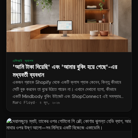
এপিআই অ্যাপস
'আমি টাকা দিয়েছি' এবং 'আমার বুকিং হয়ে গেছে'-এর
মধ্যবর্তী ব্যবধান
একজন গ্রাহক Shopify থেকে একটি ক্লাস প্যাক কেনেন, কিন্তু কীভাবে
সেটি বুক করবেন তা বুঝে উঠতে পারেন না। এখানে দেখানো হলো, কীভাবে
একটি Mindbody বুকিং উইজেট এবং ShopConnect এই সমস্যার
Marc Floyd
৪ জুন, ২০২৬
স্থায়ী সমাধান করে।