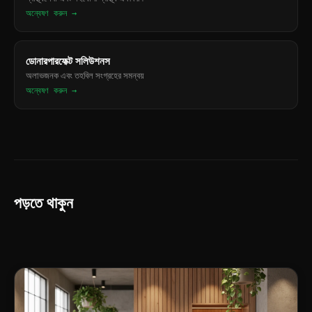
অন্বেষণ করুন →
ডোনারপারফেক্ট সলিউশনস
অলাভজনক এবং তহবিল সংগ্রহের সমন্বয়
অন্বেষণ করুন →
পড়তে থাকুন