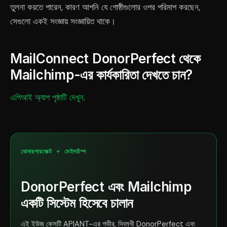
তুলনা করতে পারেন, কারণ আপনি যে গোষ্ঠীগুলোর ওপর পরিমাপ করছেন,
সেগুলো একই সংজ্ঞায় সংজ্ঞায়িত থাকে।
MailConnect DonorPerfect থেকে
Mailchimp-এর কার্যকারিতা দেখতে চান?
এপিআই অ্যাপ পৃষ্ঠাটি দেখুন
.
ডোনারপারফেক্ট + মেইলচিম্প
DonorPerfect এবং Mailchimp
একটি সিস্টেম হিসেবে চালান
এই ইউজ কেসটি APIANT-এর গভীর, দ্বিমুখী DonorPerfect এবং