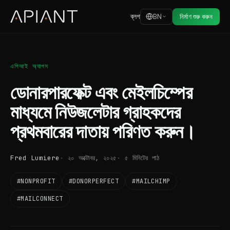
ব্লগ
BN
নির্মাণ শুরু করুন
এপিআই অ্যাপস
ডোনারপারফেক্ট এবং মেইলচিম্পের
মাধ্যমে নিউজলেটার গ্রাহকদের
প্রথমবারের দাতায় পরিণত করুন।
Fred Lumiere
২০ অক্টোবর, ২০২৫
৫ মিনিটের পাঠ
#NONPROFIT
#DONORPERFECT
#MAILCHIMP
#MAILCONNECT